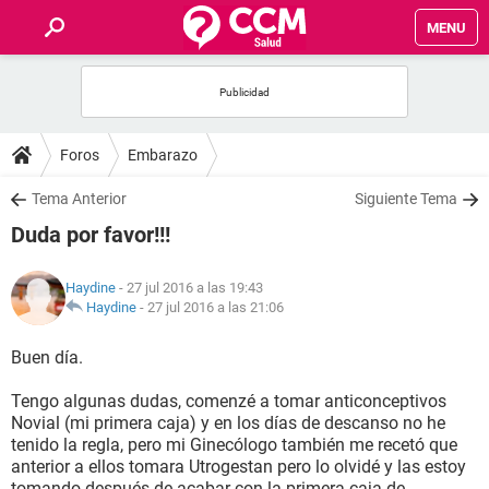
MENU
INICIO
FOROS
Foros
Embarazo
SALUD
Tema Anterior
Siguiente Tema
Duda por favor!!!
FAMILIA
Haydine
- 27 jul 2016 a las 19:43
NUTRICIÓN
Haydine
-
27 jul 2016 a las 21:06
Buen día.
BIENESTAR
Tengo algunas dudas, comenzé a tomar anticonceptivos
SEXUALIDAD
Novial (mi primera caja) y en los días de descanso no he
tenido la regla, pero mi Ginecólogo también me recetó que
anterior a ellos tomara Utrogestan pero lo olvidé y las estoy
GLOSARIO
tomando después de acabar con la primera caja de