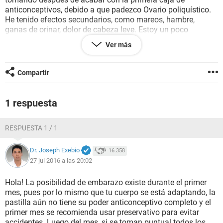
anticonceptivos, debido a que padezco Ovario poliquístico.
He tenido efectos secundarios, como mareos, hambre,
ganas de orinar, dolor de cabeza leve. Estoy un poco
preocupado por todo ello, pues mi regla no viene como
Ver más
debiera, a pesar de que acabo de iniciar vida sexual, siempre
usamos preservativo (aunque no hubo penetración como
tal) y yo tomé las pastillas siendo que no estaba dentro de
Compartir
mi periodo. ¿Tienen la misma efectividad? . Y si bien es
cierto que es mito no puede haber embarazo sin penetración
¿cierto? si sólo te limitas a masturbación y sexo oral. Ojalá
1 respuesta
puedan responder a todo esto.
RESPUESTA 1 / 1
Dr. Joseph Exebio
16.358
27 jul 2016 a las 20:02
Hola! La posibilidad de embarazo existe durante el primer
mes, pues por lo mismo que tu cuerpo se está adaptando, la
pastilla aún no tiene su poder anticonceptivo completo y el
primer mes se recomienda usar preservativo para evitar
accidentes. Luego del mes, si se toman puntual todos los