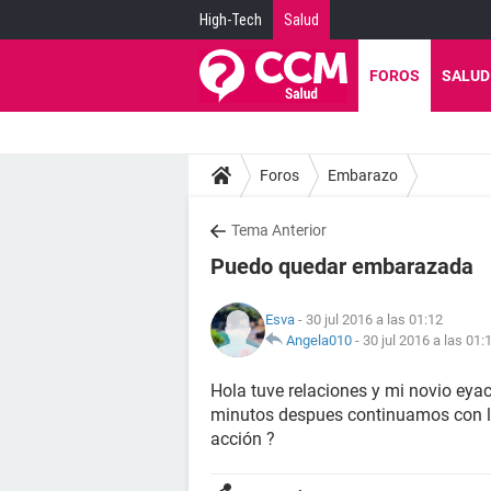
High-Tech
Salud
FOROS
SALUD
Foros
Embarazo
Tema Anterior
Puedo quedar embarazada
Esva
- 30 jul 2016 a las 01:12
Angela010
-
30 jul 2016 a las 01:
Hola tuve relaciones y mi novio eya
minutos despues continuamos con l
acción ?