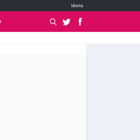
Idioma
O