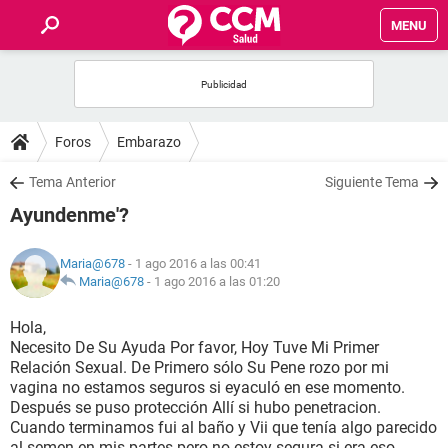
MENU
INICIO
FOROS
Foros
Embarazo
SALUD
Tema Anterior
Siguiente Tema
Ayundenme'?
FAMILIA
Maria@678
- 1 ago 2016 a las 00:41
NUTRICIÓN
Maria@678
-
1 ago 2016 a las 01:20
Hola,
BIENESTAR
Necesito De Su Ayuda Por favor, Hoy Tuve Mi Primer
Relación Sexual. De Primero sólo Su Pene rozo por mi
SEXUALIDAD
vagina no estamos seguros si eyaculó en ese momento.
Después se puso protección Allí si hubo penetracion.
Cuando terminamos fui al baño y Vii que tenía algo parecido
GLOSARIO
al semen en mis partes pero no estoy segura si era eso