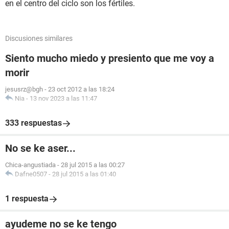
en el centro del ciclo son los fértiles.
Discusiones similares
Siento mucho miedo y presiento que me voy a
morir
jesusrz@bgh
-
23 oct 2012 a las 18:24
Nia
-
13 nov 2023 a las 11:47
333 respuestas
No se ke aser...
Chica-angustiada
-
28 jul 2015 a las 00:27
Dafne0507
-
28 jul 2015 a las 01:40
1 respuesta
ayudeme no se ke tengo