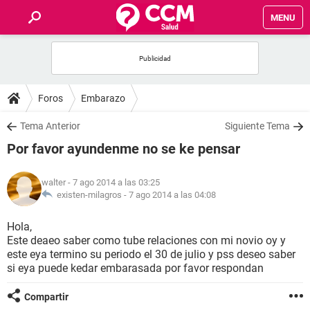
MENU
INICIO
FOROS
Foros
Embarazo
SALUD
Tema Anterior
Siguiente Tema
Por favor ayundenme no se ke pensar
FAMILIA
walter
- 7 ago 2014 a las 03:25
NUTRICIÓN
existen-milagros -
7 ago 2014 a las 04:08
Hola,
BIENESTAR
Este deaeo saber como tube relaciones con mi novio oy y
este eya termino su periodo el 30 de julio y pss deseo saber
SEXUALIDAD
si eya puede kedar embarasada por favor respondan
Compartir
GLOSARIO