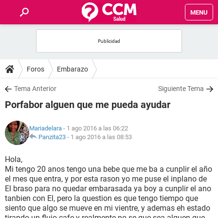
MENU
INICIO
FOROS
Foros
Embarazo
SALUD
Tema Anterior
Siguiente Tema
Porfabor alguen que me pueda ayudar
FAMILIA
Mariadelara
- 1 ago 2016 a las 06:22
NUTRICIÓN
Panzita23
-
1 ago 2016 a las 08:53
Hola,
BIENESTAR
Mi tengo 20 anos tengo una bebe que me ba a cunplir el año
el mes que entra, y por esta rason yo me puse el inplano de
SEXUALIDAD
El braso para no quedar embarasada ya boy a cunplir el ano
tanbien con El, pero la question es que tengo tiempo que
siento que algo se mueve en mi vientre, y ademas eh estado
GLOSARIO
tirando un flujo cafe y realmente no se que sea alguen que