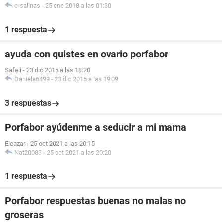
c-salinas
-
25 ene 2018 a las 01:30
1 respuesta
ayuda con quistes en ovario porfabor
Safeli
-
23 dic 2015 a las 18:20
Daniela6499
-
23 dic 2015 a las 19:09
3 respuestas
Porfabor ayúdenme a seducir a mi mama
Eleazar
-
25 oct 2021 a las 20:15
Nat20083
-
25 oct 2021 a las 20:20
1 respuesta
Porfabor respuestas buenas no malas no
groseras