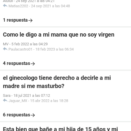
Alululi
-
24 sep 2021 a las 04:21
Matias2202
-
24 sep 2021 a las 04:48
1 respuesta
Como le digo a mi mama que no soy virgen
MV
-
5 feb 2022 a las 04:29
Paulacastro01
-
18 feb 2023 a las 06:34
4 respuestas
el ginecologo tiene derecho a decirle a mi
madre si me masturbo?
Sara
-
18 jul 2021 a las 07:12
Jaguar_MX
-
15 abr 2022 a las 18:28
6 respuestas
Esta bien que bañe a mi hija de 15 años y mi