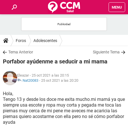
MENU
INICIO
FOROS
Foros
Adolescentes
SALUD
Tema Anterior
Siguiente Tema
Porfabor ayúdenme a seducir a mi mama
FAMILIA
Eleazar
- 25 oct 2021 a las 20:15
NUTRICIÓN
Nat20083
-
25 oct 2021 a las 20:20
Hola,
BIENESTAR
Tengo 13 y desde los doce me exita mucho.mi mamá ya que
siempre usa escote y ropa muy corta y pegada me toca las
SEXUALIDAD
piernas muy cerca de mi pene me aveces me acaricia las
piernas quiero acostarme con ella pero no sé cómo porfabor
ayuda
GLOSARIO