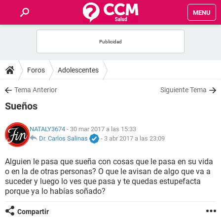
MENU
INICIO
FOROS
Foros
Adolescentes
SALUD
Tema Anterior
Siguiente Tema
Sueños
FAMILIA
NATALY3674
- 30 mar 2017 a las 15:33
NUTRICIÓN
Dr. Carlos Salinas
-
3 abr 2017 a las 23:09
Alguien le pasa que sueña con cosas que le pasa en su vida
BIENESTAR
o en la de otras personas? O que le avisan de algo que va a
suceder y luego lo ves que pasa y te quedas estupefacta
SEXUALIDAD
porque ya lo habías soñado?
Compartir
GLOSARIO