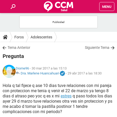
MENU
INICIO
FOROS
Foros
Adolescentes
SALUD
Tema Anterior
Siguiente Tema
Pregunta
FAMILIA
Diome96
- 30 mar 2017 a las 15:13
NUTRICIÓN
Dra. Marlene Huancahuari
-
29 abr 2017 a las 18:30
Hola q tal fijece q ase 10 dias tuve relaciones con mi pareja
BIENESTAR
con proteccion me tenia q venir el 22 de marzo ya tengo 8
dias d atraso peo yoc q es x mi
estres
q paso todos los dias
SEXUALIDAD
ayer 29 d marzo tuve relaciones otra ves sin proteccion y ps
me acabo d tomar la pastilla postinor 1 tendre
complicaciones con mi periodo?
GLOSARIO