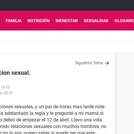
FAMILIA
NUTRICIÓN
BIENESTAR
SEXUALIDAD
GLOSARI
Siguiente Tema
cion sexual.
 19:10
as 02:27
aciones sexuales, y un par de horas mas tarde note
a adelantado la regla y le pregunté a mi mamá si
do debió de empezar el 12 de abril. Llevo una vida
 tenido relaciones sexuales con muchos hombres, no
no lo soy, quiero saber si puede ser que este