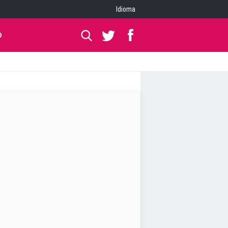
Idioma
O