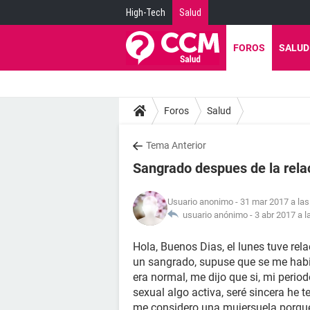
High-Tech
Salud
FOROS
SALUD
Foros
Salud
Tema Anterior
Sangrado despues de la rela
Usuario anonimo
- 31 mar 2017 a las
usuario anónimo -
3 abr 2017 a l
Hola, Buenos Dias, el lunes tuve rel
un sangrado, supuse que se me habi
era normal, me dijo que si, mi perio
sexual algo activa, seré sincera he
me considero una mujersuela porque 