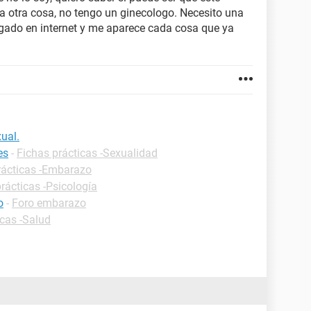
 otra cosa, no tengo un ginecologo. Necesito una
igado en internet y me aparece cada cosa que ya
ual.
es
-
Fichas prácticas -Sexualidad
rácticas -Embarazo
rácticas -Psicología
o
-
Foro embarazo
icas -Salud