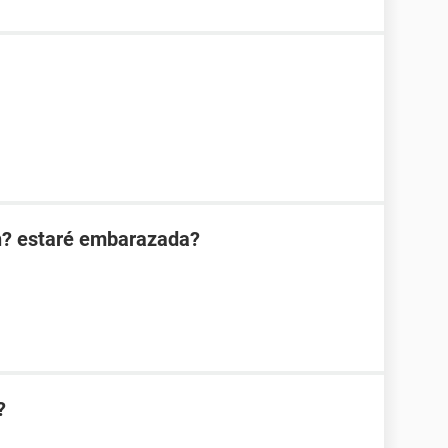
n? estaré embarazada?
?