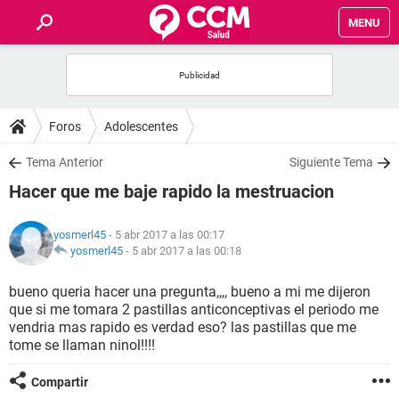
MENU
INICIO
FOROS
Foros
Adolescentes
SALUD
Tema Anterior
Siguiente Tema
Hacer que me baje rapido la mestruacion
FAMILIA
yosmerl45
- 5 abr 2017 a las 00:17
NUTRICIÓN
yosmerl45
-
5 abr 2017 a las 00:18
bueno queria hacer una pregunta,,,, bueno a mi me dijeron
BIENESTAR
que si me tomara 2 pastillas anticonceptivas el periodo me
vendria mas rapido es verdad eso? las pastillas que me
SEXUALIDAD
tome se llaman ninol!!!!
Compartir
GLOSARIO