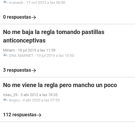
vcanasb
-
17 oct 2023 a las 06:00
0 respuestas
No me baja la regla tomando pastillas
anticonceptivas
Miriam
-
18 jul 2019 a las 11:39
DRA. MARNET
-
19 jul 2019 a las 10:50
3 respuestas
No me viene la regla pero mancho un poco
miau_29
-
3 abr 2012 a las 18:35
Angnu
-
4 abr 2020 a las 07:55
112 respuestas