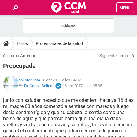
MENU
INICIO
FOROS
Foros
Profesionales de la salud
SALUD
Tema Anterior
Siguiente Tema
Preocupada
FAMILIA
sol-pregunta
- 6 abr 2017 a las 04:02
NUTRICIÓN
Dr. Carlos Salinas
-
6 abr 2017 a las 05:05
junto con saludar, necesito que me orienten , hace ya 15 días
BIENESTAR
mi madre 68 años comenzó a sentirse con mareos y luego
decía sentirse rígida y que su cabeza la sentía como una
SEXUALIDAD
bolsa de agua y que parecía como que una ola la daba
vueltas y vuelta, con nauseas y vómitos , la lleve a medicina
general el cual comento que podían ser crisis de pánico o
GLOSARIO
problemas en el oído medio y le receto pastillas para las