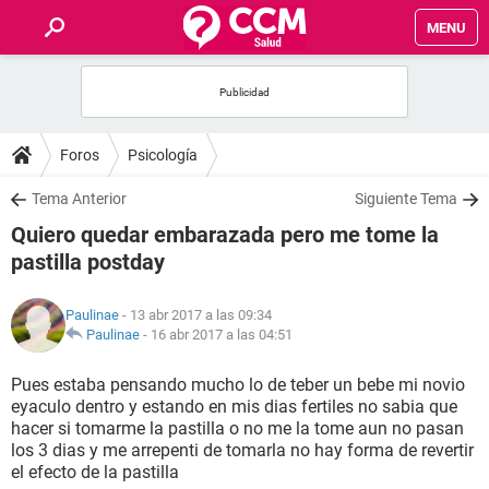
MENU
INICIO
FOROS
Foros
Psicología
SALUD
Tema Anterior
Siguiente Tema
Quiero quedar embarazada pero me tome la
FAMILIA
pastilla postday
NUTRICIÓN
Paulinae
- 13 abr 2017 a las 09:34
Paulinae
-
16 abr 2017 a las 04:51
BIENESTAR
Pues estaba pensando mucho lo de teber un bebe mi novio
eyaculo dentro y estando en mis dias fertiles no sabia que
SEXUALIDAD
hacer si tomarme la pastilla o no me la tome aun no pasan
los 3 dias y me arrepenti de tomarla no hay forma de revertir
el efecto de la pastilla
GLOSARIO