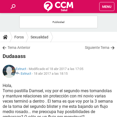
MENU
INICIO
FOROS
Foros
Sexualidad
SALUD
Tema Anterior
Siguiente Tema
Dudaaass
FAMILIA
Estruct
- Modificado el 18 abr 2017 a las 17:05
NUTRICIÓN
Estruct
-
18 abr 2017 a las 18:15
Hola,
BIENESTAR
Tomo pastilla Damsel, voy por el segundo mes tomandolas
y mantuve relaciones sin protección con mi novio varias
SEXUALIDAD
veces terminó a dentro . El tema es que voy por la 3 semana
de la toma del segundo blister y me esta bajando un flujo
medio rosado... me preocupa hay posibilidades de
GLOSARIO
embarazo? O sólo es un flujo pre menstrual?