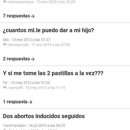
Hermanamayor
-
13 ene 2020 a las 20:25
7 respuestas
¿cuantos ml.le puedo dar a mi hijo?
lalo
-
13 ene 2012 a las 01:27
Montserrath
-
11 ene 2019 a las 07:06
2 respuestas
Y si me tome las 2 pastillas a la vez???
Fa'
-
10 may 2012 a las 07:20
marisolfl
-
15 may 2012 a las 11:19
1 respuesta
Dos abortos inducidos seguidos
YamiYamilam
-
16 jul 2019 a las 06:25