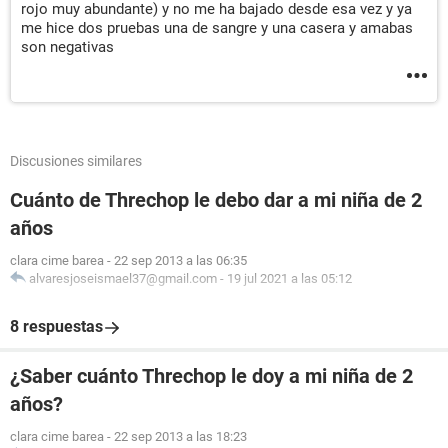
rojo muy abundante) y no me ha bajado desde esa vez y ya
me hice dos pruebas una de sangre y una casera y amabas
son negativas
Discusiones similares
Cuánto de Threchop le debo dar a mi niña de 2
años
clara cime barea
-
22 sep 2013 a las 06:35
alvaresjoseismael37@gmail.com
-
19 jul 2021 a las 05:12
8 respuestas
¿Saber cuánto Threchop le doy a mi niña de 2
años?
clara cime barea
-
22 sep 2013 a las 18:23