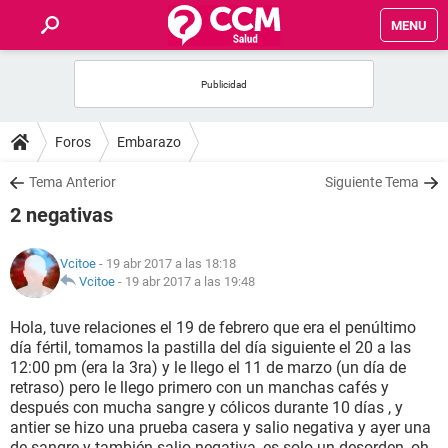
MENU
INICIO
FOROS
Foros
Embarazo
SALUD
Tema Anterior
Siguiente Tema
2 negativas
FAMILIA
Vcitoe
- 19 abr 2017 a las 18:18
NUTRICIÓN
Vcitoe
-
19 abr 2017 a las 19:48
Hola, tuve relaciones el 19 de febrero que era el penúltimo
BIENESTAR
día fértil, tomamos la pastilla del día siguiente el 20 a las
12:00 pm (era la 3ra) y le llego el 11 de marzo (un día de
SEXUALIDAD
retraso) pero le llego primero con un manchas cafés y
después con mucha sangre y cólicos durante 10 días , y
antier se hizo una prueba casera y salio negativa y ayer una
GLOSARIO
de sangre y también salio negativa, es solo un desorden, oh