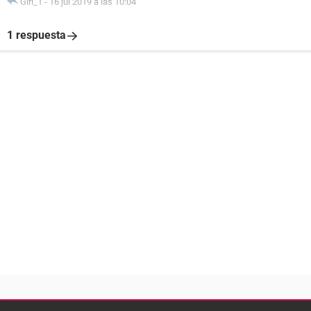
Girl_1
-
16 jul 2019 a las 10:04
1 respuesta