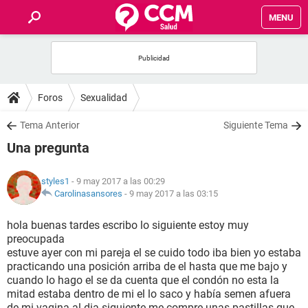
MENU
INICIO
FOROS
Foros
Sexualidad
SALUD
Tema Anterior
Siguiente Tema
Una pregunta
FAMILIA
styles1
- 9 may 2017 a las 00:29
NUTRICIÓN
Carolinasansores
-
9 may 2017 a las 03:15
hola buenas tardes escribo lo siguiente estoy muy
BIENESTAR
preocupada
estuve ayer con mi pareja el se cuido todo iba bien yo estaba
SEXUALIDAD
practicando una posición arriba de el hasta que me bajo y
cuando lo hago el se da cuenta que el condón no esta la
mitad estaba dentro de mi el lo saco y había semen afuera
GLOSARIO
de mi vagina al dia siguiente me compre unas pastillas que