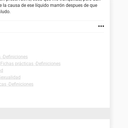
be la causa de ese líquido marrón despues de que
aludo.
 -Definiciones
-
Fichas prácticas -Definiciones
ud
Sexualidad
cas -Definiciones