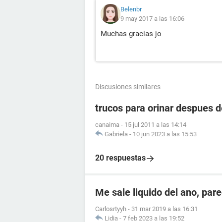
Belenbr
9 may 2017 a las 16:06
Muchas gracias jo
Discusiones similares
trucos para orinar despues d
canaima
-
15 jul 2011 a las 14:14
Gabriela
-
10 jun 2023 a las 15:53
20 respuestas
Me sale liquido del ano, par
Carlosrtyyh
-
31 mar 2019 a las 16:31
Lidia
-
7 feb 2023 a las 19:52