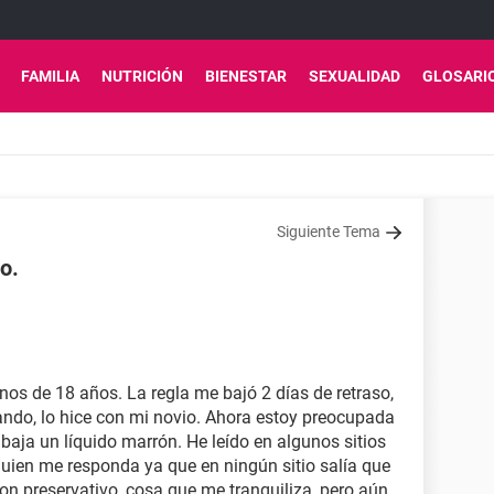
FAMILIA
NUTRICIÓN
BIENESTAR
SEXUALIDAD
GLOSARI
Siguiente Tema
o.
os de 18 años. La regla me bajó 2 días de retraso,
ando, lo hice con mi novio. Ahora estoy preocupada
 baja un líquido marrón. He leído en algunos sitios
guien me responda ya que en ningún sitio salía que
on preservativo, cosa que me tranquiliza, pero aún