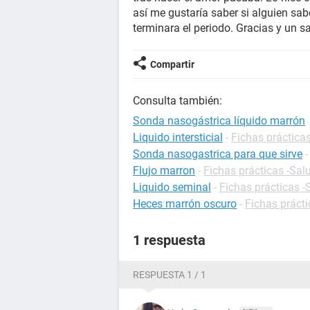
así me gustaría saber si alguien sa
terminara el periodo. Gracias y un s
Compartir
Consulta también:
Sonda nasogástrica líquido marrón
Liquido intersticial
-
Fichas prácticas
Sonda nasogastrica para que sirve
Flujo marron
-
Fichas prácticas -Sal
Liquido seminal
-
Fichas prácticas -
Heces marrón oscuro
-
Fichas prácti
1 respuesta
RESPUESTA 1 / 1