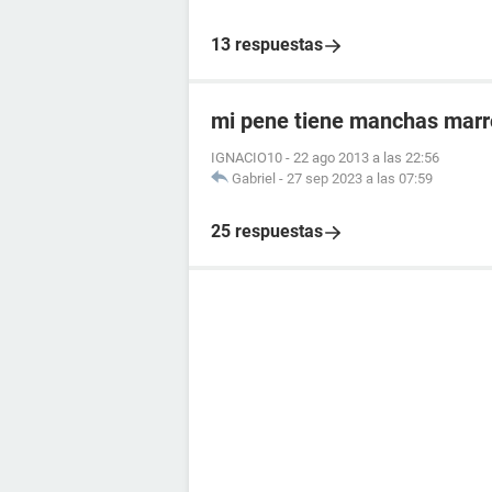
13 respuestas
mi pene tiene manchas mar
IGNACIO10
-
22 ago 2013 a las 22:56
Gabriel
-
27 sep 2023 a las 07:59
25 respuestas