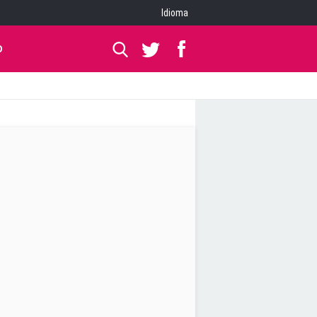
Idioma
O