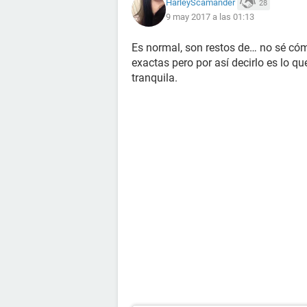
HarleyScamander
28
9 may 2017 a las 01:13
Es normal, son restos de… no sé cóm
exactas pero por así decirlo es lo q
tranquila.