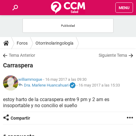
MENU
INICIO
FOROS
Foros
Otorrinolaringología
SALUD
Tema Anterior
Siguiente Tema
Carraspera
FAMILIA
williammogue
- 16 may 2017 a las 09:30
NUTRICIÓN
Dra. Marlene Huancahuari
-
16 may 2017 a las 15:33
estoy harto de la ccaraspera entre 9 pm y 2 am es
BIENESTAR
insoportable y no concilio el sueño
SEXUALIDAD
Compartir
GLOSARIO