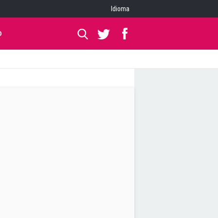
Idioma
O