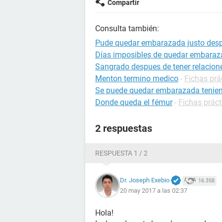
Compartir
Consulta también:
Pude quedar embarazada justo desp
Días imposibles de quedar embara
Sangrado despues de tener relacion
Menton termino medico
-
Fichas prá
Se puede quedar embarazada tenien
Donde queda el fémur
-
Fichas práct
2 respuestas
RESPUESTA 1 / 2
Dr. Joseph Exebio
16.358
20 may 2017 a las 02:37
Hola!