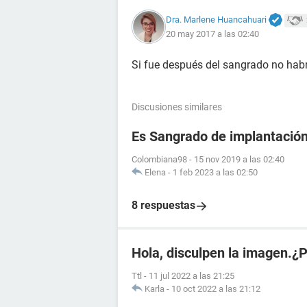
Dra. Marlene Huancahuari
20 may 2017 a las 02:40
Si fue después del sangrado no habrí
Discusiones similares
Es Sangrado de implantació
Colombiana98
-
15 nov 2019 a las 02:40
Elena
-
1 feb 2023 a las 02:50
8 respuestas
Hola, disculpen la imagen.¿
Ttl
-
11 jul 2022 a las 21:25
Karla
-
10 oct 2022 a las 21:12