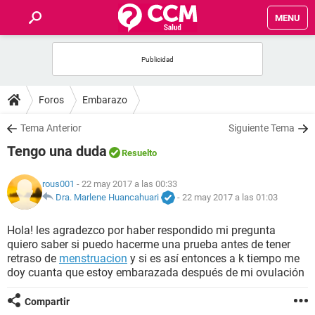
MENU
INICIO
FOROS
Foros
Embarazo
SALUD
Tema Anterior
Siguiente Tema
Tengo una duda
Resuelto
FAMILIA
rous001
- 22 may 2017 a las 00:33
NUTRICIÓN
Dra. Marlene Huancahuari
-
22 may 2017 a las 01:03
Hola! les agradezco por haber respondido mi pregunta
BIENESTAR
quiero saber si puedo hacerme una prueba antes de tener
retraso de
menstruacion
y si es así entonces a k tiempo me
SEXUALIDAD
doy cuanta que estoy embarazada después de mi ovulación
Compartir
GLOSARIO