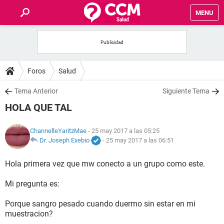
MENU
INICIO
FOROS
Foros
Salud
SALUD
Tema Anterior
Siguiente Tema
HOLA QUE TAL
FAMILIA
ChannelleYaritzMae
- 25 may 2017 a las 05:25
NUTRICIÓN
Dr. Joseph Exebio
-
25 may 2017 a las 06:51
Hola primera vez que mw conecto a un grupo como este.
BIENESTAR
Mi pregunta es:
SEXUALIDAD
Porque sangro pesado cuando duermo sin estar en mi
muestracion?
GLOSARIO