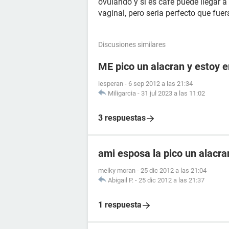
ovulando y si es café puede llegar 
vaginal, pero seria perfecto que fue
Discusiones similares
ME pico un alacran y estoy
lesperan
-
6 sep 2012 a las 21:34
Miligarcia
-
31 jul 2023 a las 11:02
3 respuestas
ami esposa la pico un alacr
melky moran
-
25 dic 2012 a las 21:04
Abigail P.
-
25 dic 2012 a las 21:37
1 respuesta