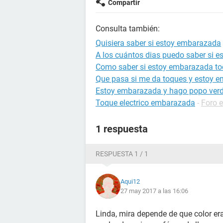
Compartir
Consulta también:
Quisiera saber si estoy embarazada
A los cuántos dias puedo saber si 
Como saber si estoy embarazada to
Que pasa si me da toques y estoy 
Estoy embarazada y hago popo ver
Toque electrico embarazada
-
Foro 
1 respuesta
RESPUESTA 1 / 1
Aqui12
27 may 2017 a las 16:06
Linda, mira depende de que color era