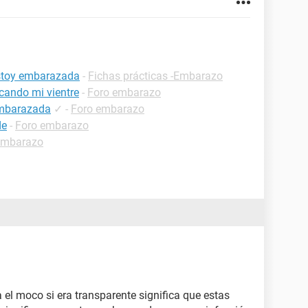
estoy embarazada
-
Fichas prácticas -Embarazo
cando mi vientre
-
Foro embarazo
embarazada
✓
-
Foro embarazo
de
-
Foro embarazo
embarazo
 el moco si era transparente significa que estas