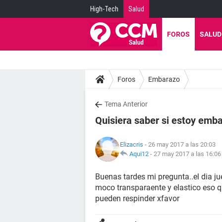
High-Tech
Salud
FOROS
SALUD
Foros
Embarazo
Tema Anterior
Quisiera saber si estoy emb
Elizacris
- 26 may 2017 a las 20:03
Aqui12
-
27 may 2017 a las 16:06
Buenas tardes mi pregunta..el dia j
moco transparaente y elastico eso q
pueden respinder xfavor