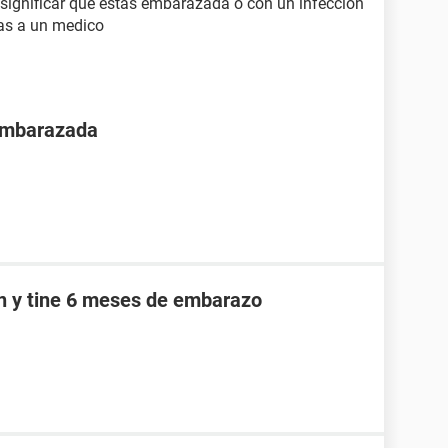
a significar que estas embarazada o con un infección
ras a un medico
 embarazada
an y tine 6 meses de embarazo