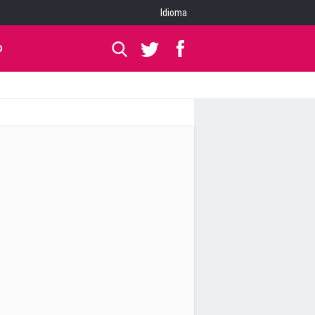
Idioma
O