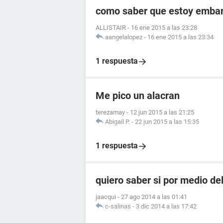
como saber que estoy embara
ALLISTAIR
-
16 ene 2015 a las 23:28
aangelalopez
-
16 ene 2015 a las 23:34
1 respuesta
Me pico un alacran
terezamay
-
12 jun 2015 a las 21:25
Abigail P.
-
22 jun 2015 a las 15:35
1 respuesta
quiero saber si por medio de
jaacqui
-
27 ago 2014 a las 01:41
c-salinas
-
3 dic 2014 a las 17:42