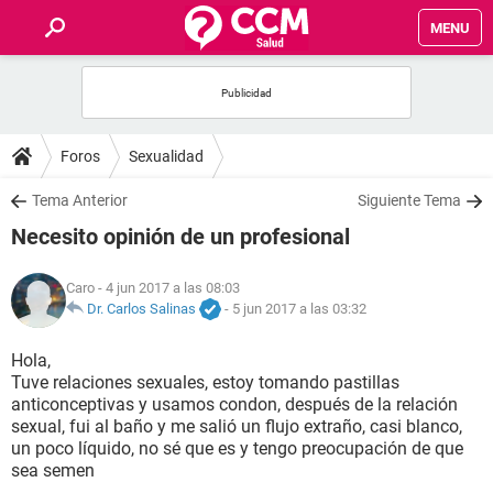
MENU
INICIO
FOROS
Foros
Sexualidad
SALUD
Tema Anterior
Siguiente Tema
Necesito opinión de un profesional
FAMILIA
Caro
- 4 jun 2017 a las 08:03
NUTRICIÓN
Dr. Carlos Salinas
-
5 jun 2017 a las 03:32
Hola,
BIENESTAR
Tuve relaciones sexuales, estoy tomando pastillas
anticonceptivas y usamos condon, después de la relación
SEXUALIDAD
sexual, fui al baño y me salió un flujo extraño, casi blanco,
un poco líquido, no sé que es y tengo preocupación de que
sea semen
GLOSARIO