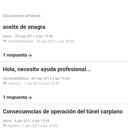
Discusiones similares
aceite de onagra
karen
-
29 sep 2011 a las 15:36
melodíadeamor
-
30 sep 2011 a las 09:50
1 respuesta
Hola, necesito ayuda profesional...
NicoledelaRosa
-
30 mar 2015 a las 19:44
Olivia.O.
-
2 abr 2015 a las 22:55
1 respuesta
Consecuencias de operación del túnel carpiano
alicia
-
6 abr 2011 a las 15:09
Beatriz
-
2 abr 2023 a las 23:09