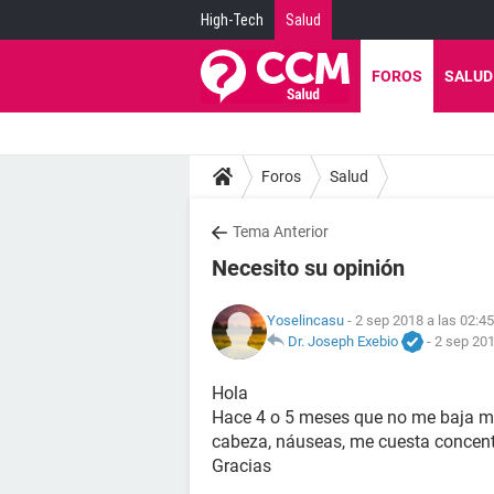
High-Tech
Salud
FOROS
SALUD
Foros
Salud
Tema Anterior
Necesito su opinión
Yoselincasu
- 2 sep 2018 a las 02:45
Dr. Joseph Exebio
-
2 sep 201
Hola
Hace 4 o 5 meses que no me baja mi 
cabeza, náuseas, me cuesta concent
Gracias