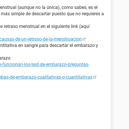
enstrual (aunque no la única), como sabes, es el
y más simple de descartar puesto que no requieres a
retraso menstrual en el siguiente link (aquí
causas-de-un-retraso-de-la-menstruacion
ntitativa en sangre para descartar el embarazo y
arazo
-funcionan-los-test-de-embarazo-preguntas-
bas-de-embarazo-cualitativas-o-cuantitativas