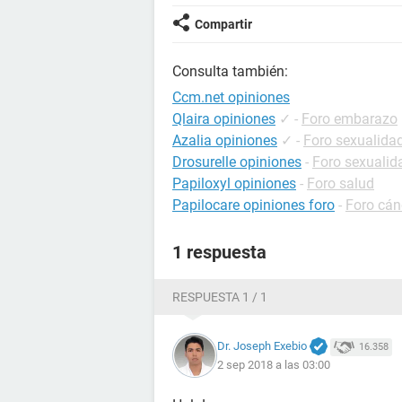
Compartir
Consulta también:
Ccm.net opiniones
Qlaira opiniones
✓
-
Foro embarazo
Azalia opiniones
✓
-
Foro sexualida
Drosurelle opiniones
-
Foro sexualid
Papiloxyl opiniones
-
Foro salud
Papilocare opiniones foro
-
Foro cán
1 respuesta
RESPUESTA 1 / 1
Dr. Joseph Exebio
16.358
2 sep 2018 a las 03:00