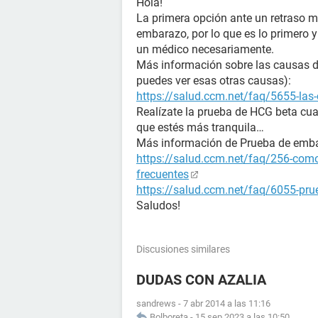
Hola!
La primera opción ante un retraso m
embarazo, por lo que es lo primero 
un médico necesariamente.
Más información sobre las causas de 
puedes ver esas otras causas):
https://salud.ccm.net/faq/5655-las-
Realízate la prueba de HCG beta cua
que estés más tranquila…
Más información de Prueba de emb
https://salud.ccm.net/faq/256-como
frecuentes
https://salud.ccm.net/faq/6055-prue
Saludos!
Discusiones similares
DUDAS CON AZALIA
sandrews
-
7 abr 2014 a las 11:16
Bolboreta
-
15 sep 2023 a las 10:50