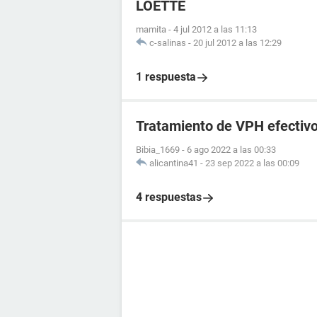
LOETTE
mamita
-
4 jul 2012 a las 11:13
c-salinas
-
20 jul 2012 a las 12:29
1 respuesta
Tratamiento de VPH efectivo,
Bibia_1669
-
6 ago 2022 a las 00:33
alicantina41
-
23 sep 2022 a las 00:09
4 respuestas