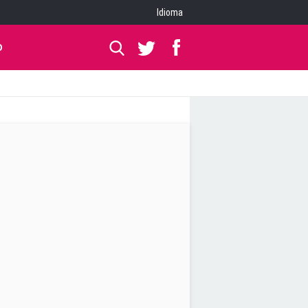
Idioma
O