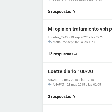
5 respuestas
Mi opinion tratamiento vph p
Lourdes_2945
-
19 sep 2022 a las 22:24
Maria
-
22 sep 2023 a las 15:36
13 respuestas
Loette diario 100/20
ARCris
-
19 may 2015 a las 17:15
ANAPAT
-
28 may 2015 a las 02:05
3 respuestas