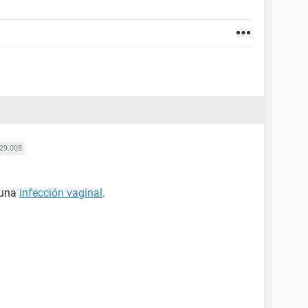
29.005
 una
infección vaginal
.