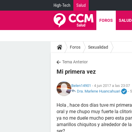
High-Tech
Salud
FOROS
SALUD
Foros
Sexualidad
Tema Anterior
Mi primera vez
Belen14901
- 4 jun 2017 a las 23:07
Dra. Marlene Huancahuari
-
5
Hola , hace dos días tuve mi primera 
oral y me chupo muy fuerte la clitor
ya no me duele mucho pero esta part
amarillos chiquitos y alrededor de l
ser?