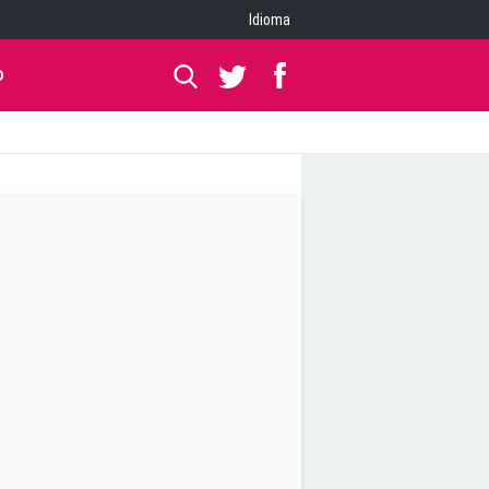
Idioma
O