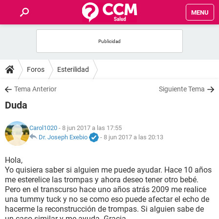
MENU
INICIO
FOROS
Foros
Esterilidad
SALUD
Tema Anterior
Siguiente Tema
Duda
FAMILIA
Carol1020
- 8 jun 2017 a las 17:55
NUTRICIÓN
Dr. Joseph Exebio
-
8 jun 2017 a las 20:13
Hola,
BIENESTAR
Yo quisiera saber si alguien me puede ayudar. Hace 10 años
me esterelice las trompas y ahora deseo tener otro bebé.
SEXUALIDAD
Pero en el transcurso hace uno años atrás 2009 me realice
una tummy tuck y no se como eso puede afectar el echo de
hacerme la reconstrucción de trompas. Si alguien sabe de
GLOSARIO
un caso similar y me ayuda. Gracia