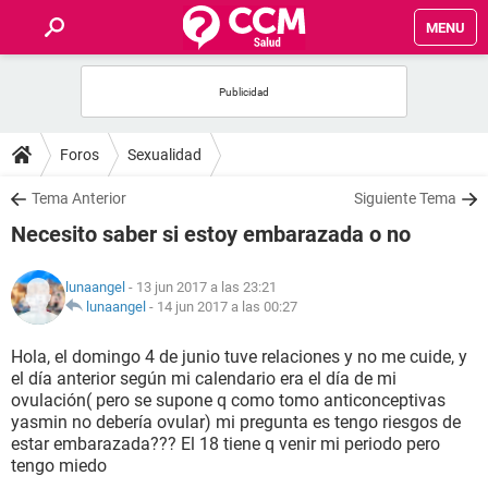
MENU
INICIO
FOROS
Foros
Sexualidad
SALUD
Tema Anterior
Siguiente Tema
Necesito saber si estoy embarazada o no
FAMILIA
lunaangel
- 13 jun 2017 a las 23:21
NUTRICIÓN
lunaangel
-
14 jun 2017 a las 00:27
Hola, el domingo 4 de junio tuve relaciones y no me cuide, y
BIENESTAR
el día anterior según mi calendario era el día de mi
ovulación( pero se supone q como tomo anticonceptivas
SEXUALIDAD
yasmin no debería ovular) mi pregunta es tengo riesgos de
estar embarazada??? El 18 tiene q venir mi periodo pero
tengo miedo
GLOSARIO