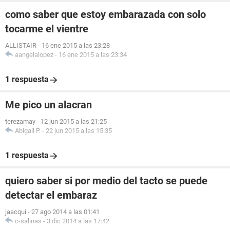
como saber que estoy embarazada con solo
tocarme el vientre
ALLISTAIR
-
16 ene 2015 a las 23:28
aangelalopez
-
16 ene 2015 a las 23:34
1 respuesta
Me pico un alacran
terezamay
-
12 jun 2015 a las 21:25
Abigail P.
-
22 jun 2015 a las 15:35
1 respuesta
quiero saber si por medio del tacto se puede
detectar el embaraz
jaacqui
-
27 ago 2014 a las 01:41
c-salinas
-
3 dic 2014 a las 17:42