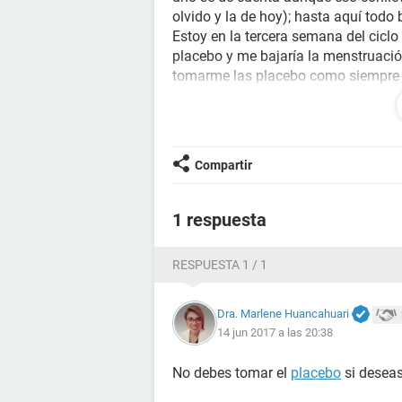
olvido y la de hoy); hasta aquí todo 
Estoy en la tercera semana del cicl
placebo y me bajaría la menstruació
tomarme las placebo como siempre 
descanso este mes por lo que no me 
¿la semana que viene sigo con nor
caja?
Muchas gracias.
Compartir
1 respuesta
RESPUESTA 1 / 1
Dra. Marlene Huancahuari
14 jun 2017 a las 20:38
No debes tomar el
placebo
si deseas