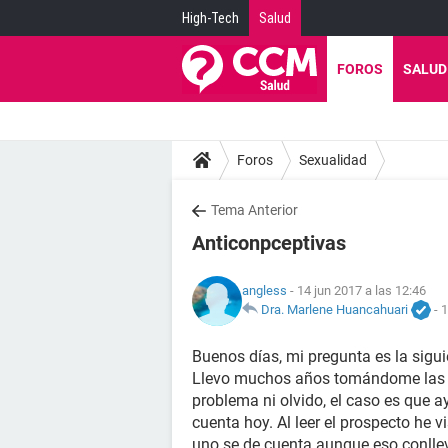
High-Tech
Salud
FOROS
SALUD
Foros
Sexualidad
Tema Anterior
Anticonpceptivas
angless
- 14 jun 2017 a las 12:46
Dra. Marlene Huancahuari
-
1
Buenos días, mi pregunta es la sigui
Llevo muchos años tomándome las a
problema ni olvido, el caso es que 
cuenta hoy. Al leer el prospecto he 
uno se de cuenta aunque eso conllev