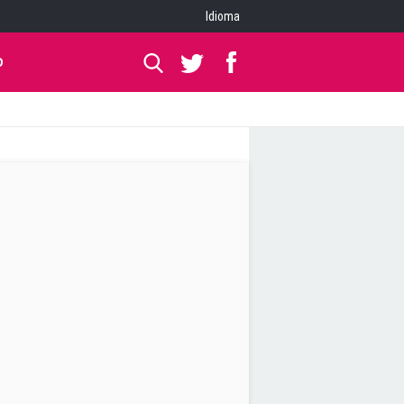
Idioma
O