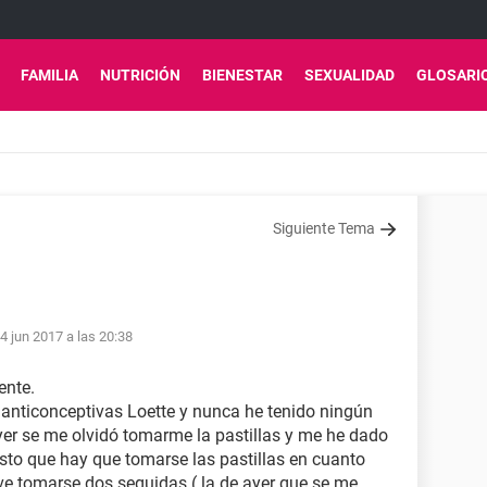
FAMILIA
NUTRICIÓN
BIENESTAR
SEXUALIDAD
GLOSARI
Siguiente Tema
4 jun 2017 a las 20:38
ente.
nticonceptivas Loette y nunca he tenido ningún
ayer se me olvidó tomarme la pastillas y me he dado
visto que hay que tomarse las pastillas en cuanto
e tomarse dos seguidas ( la de ayer que se me