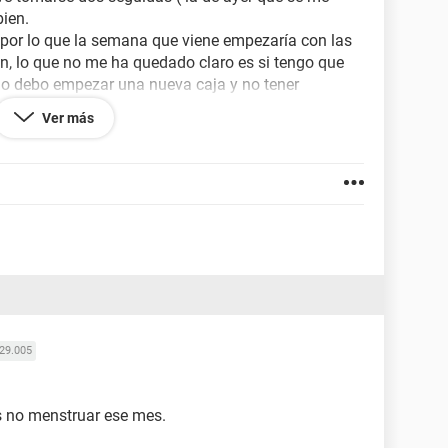
bien.
o por lo que la semana que viene empezaría con las
n, lo que no me ha quedado claro es si tengo que
o debo empezar una nueva caja y no tener
debería bajar la regla hasta el mes que viene.
Ver más
malidad con las placebo o comienzo una nueva
29.005
 no menstruar ese mes.