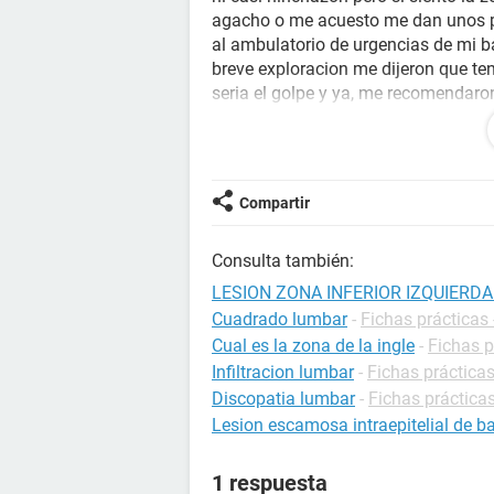
agacho o me acuesto me dan unos p
al ambulatorio de urgencias de mi b
breve exploracion me dijeron que ten
seria el golpe y ya, me recomendaro
hospital vall d'hebron si los dolor
La cosa es que cada dia al levantar
tardan un rato en irse, mis movimie
antinflamatorios me ayuden
Compartir
Puede ser algo grave ? pienso volve
puedo tomar hasta entonces ?
Consulta también:
LESION ZONA INFERIOR IZQUIERD
Cuadrado lumbar
-
Fichas prácticas 
Cual es la zona de la ingle
-
Fichas p
Infiltracion lumbar
-
Fichas práctica
Discopatia lumbar
-
Fichas prácticas
Lesion escamosa intraepitelial de b
1 respuesta