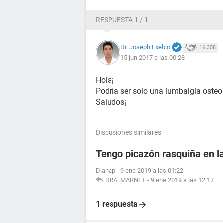
RESPUESTA 1 / 1
Dr. Joseph Exebio
16.358
15 jun 2017 a las 00:28
Hola¡
Podría ser solo una lumbalgia oste
Saludos¡
Discusiones similares
Tengo picazón rasquiña en l
Dianap
-
9 ene 2019 a las 01:22
DRA. MARNET
-
9 ene 2019 a las 12:17
1 respuesta