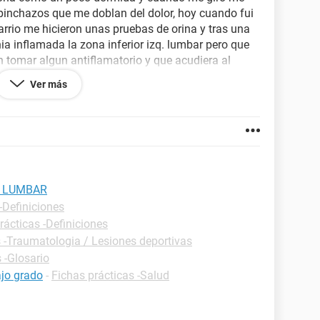
inchazos que me doblan del dolor, hoy cuando fui
arrio me hicieron unas pruebas de orina y tras una
ia inflamada la zona inferior izq. lumbar pero que
n tomar algun antiflamatorio y que acudiera al
es no cesaban en una semana.
Ver más
me tengo unos dolores que me paralizan el cuerpo y
ntos estan muy limitados y no siento que los
r a que le echen un ojo pero que medida preventiva
A LUMBAR
-Definiciones
rácticas -Definiciones
s -Traumatologia / Lesiones deportivas
 -Glosario
ajo grado
-
Fichas prácticas -Salud