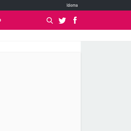
Idioma
O