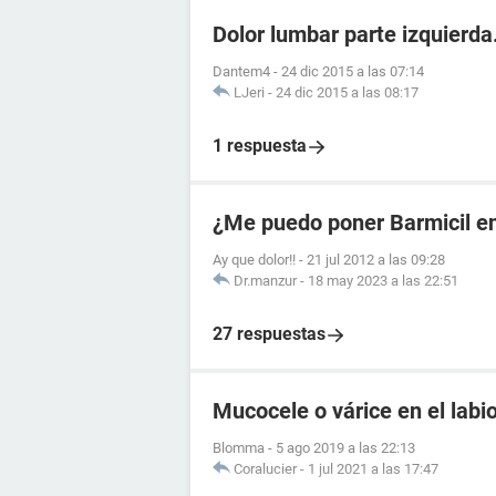
Dolor lumbar parte izquierda
Dantem4
-
24 dic 2015 a las 07:14
LJeri
-
24 dic 2015 a las 08:17
1 respuesta
¿Me puedo poner Barmicil en
Ay que dolor!!
-
21 jul 2012 a las 09:28
Dr.manzur
-
18 may 2023 a las 22:51
27 respuestas
Mucocele o várice en el labio
Blomma
-
5 ago 2019 a las 22:13
Coralucier
-
1 jul 2021 a las 17:47