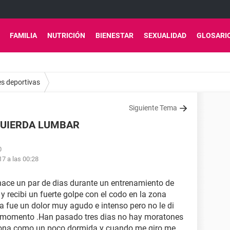
FAMILIA
NUTRICIÓN
BIENESTAR
SEXUALIDAD
GLOSARI
es deportivas
Siguiente Tema
QUIERDA LUMBAR
0
17 a las 00:28
hace un par de dias durante un entrenamiento de
 recibi un fuerte golpe con el codo en la zona
ia fue un dolor muy agudo e intenso pero no le di
l momento .Han pasado tres dias no hay moratones
a zona como un poco dormida y cuando me giro me