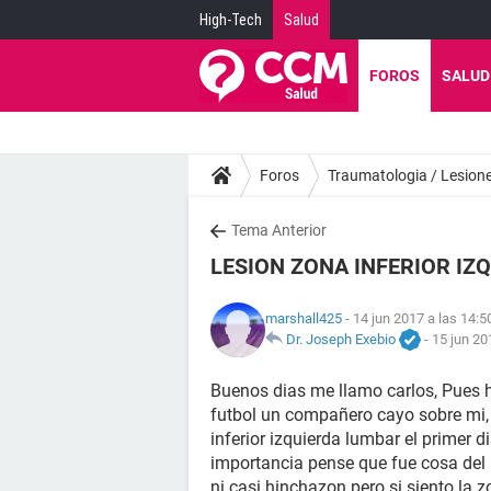
High-Tech
Salud
FOROS
SALUD
Foros
Traumatologia / Lesion
Tema Anterior
LESION ZONA INFERIOR IZ
marshall425
- 14 jun 2017 a las 14:5
Dr. Joseph Exebio
-
15 jun 20
Buenos dias me llamo carlos, Pues 
futbol un compañero cayo sobre mi, y
inferior izquierda lumbar el primer d
importancia pense que fue cosa de
ni casi hinchazon pero si siento l