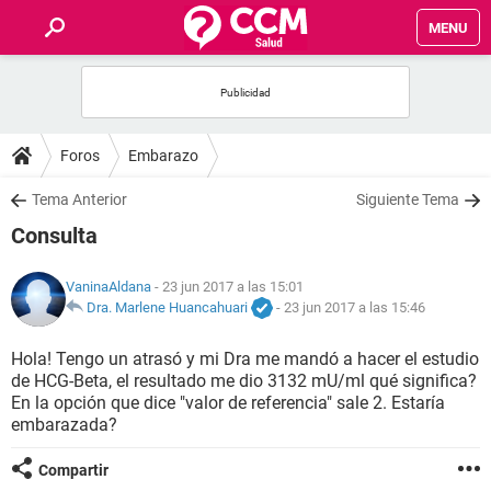
MENU
INICIO
FOROS
Foros
Embarazo
SALUD
Tema Anterior
Siguiente Tema
Consulta
FAMILIA
VaninaAldana
- 23 jun 2017 a las 15:01
NUTRICIÓN
Dra. Marlene Huancahuari
-
23 jun 2017 a las 15:46
Hola! Tengo un atrasó y mi Dra me mandó a hacer el estudio
BIENESTAR
de HCG-Beta, el resultado me dio 3132 mU/ml qué significa?
En la opción que dice "valor de referencia" sale 2. Estaría
SEXUALIDAD
embarazada?
Compartir
GLOSARIO