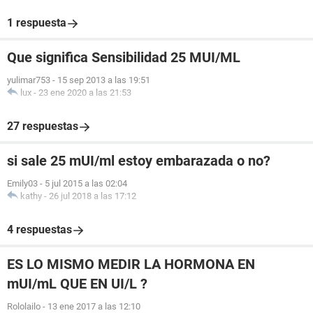
1 respuesta
Que significa Sensibilidad 25 MUI/ML
yulimar753
-
15 sep 2013 a las 19:51
lux
-
23 ene 2020 a las 21:53
27 respuestas
si sale 25 mUI/ml estoy embarazada o no?
Emily03
-
5 jul 2015 a las 02:04
kathy
-
26 jul 2018 a las 17:12
4 respuestas
ES LO MISMO MEDIR LA HORMONA EN
mUI/mL QUE EN UI/L ?
Rololailo
-
13 ene 2017 a las 12:10