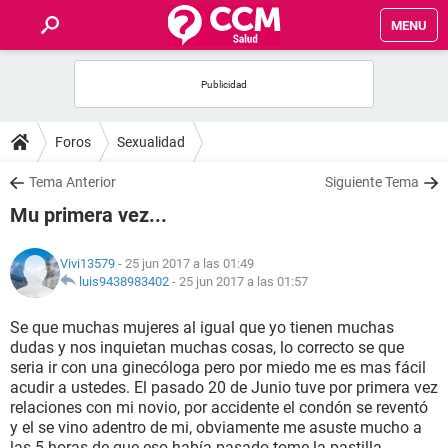
MENU
INICIO
FOROS
Foros
Sexualidad
SALUD
Tema Anterior
Siguiente Tema
Mu primera vez...
FAMILIA
Vivi13579
- 25 jun 2017 a las 01:49
NUTRICIÓN
luis9438983402
-
25 jun 2017 a las 01:57
Se que muchas mujeres al igual que yo tienen muchas
BIENESTAR
dudas y nos inquietan muchas cosas, lo correcto se que
seria ir con una ginecóloga pero por miedo me es mas fácil
SEXUALIDAD
acudir a ustedes. El pasado 20 de Junio tuve por primera vez
relaciones con mi novio, por accidente el condón se reventó
y el se vino adentro de mi, obviamente me asuste mucho a
GLOSARIO
las 5 horas de que eso había pasado tome la pastilla