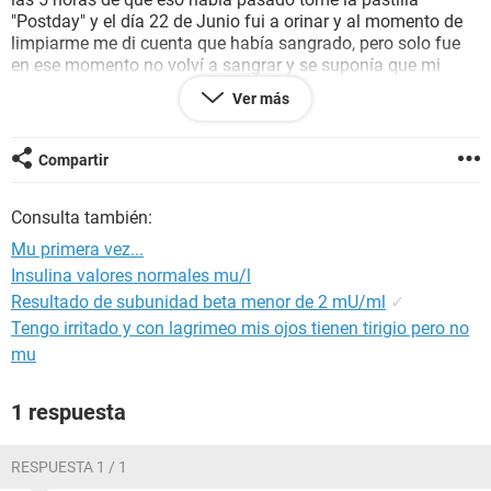
"Postday" y el día 22 de Junio fui a orinar y al momento de
limpiarme me di cuenta que había sangrado, pero solo fue
en ese momento no volví a sangrar y se suponía que mi
periodo tendría que llegar el día 23 de Junio y no a llegado.
Ver más
Estoy un poco asustada con el hecho de ¿Puedo salir
embarazada? ¿El sangrado fue normal? ¿Cuantos días se
puedo tener de retraso?
Compartir
Consulta también:
Mu primera vez...
Insulina valores normales mu/l
Resultado de subunidad beta menor de 2 mU/ml
✓
Tengo irritado y con lagrimeo mis ojos tienen tirigio pero no
mu
1 respuesta
RESPUESTA 1 / 1