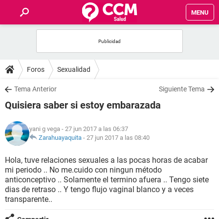
MENU
INICIO
FOROS
Foros
Sexualidad
SALUD
Tema Anterior
Siguiente Tema
Quisiera saber si estoy embarazada
FAMILIA
yani g vega
- 27 jun 2017 a las 06:37
NUTRICIÓN
Zarahuayaquita
-
27 jun 2017 a las 08:40
Hola, tuve relaciones sexuales a las pocas horas de acabar
BIENESTAR
mi periodo .. No me.cuido con ningun método
anticonceptivo .. Solamente el termino afuera .. Tengo siete
SEXUALIDAD
dias de retraso .. Y tengo flujo vaginal blanco y a veces
transparente..
GLOSARIO