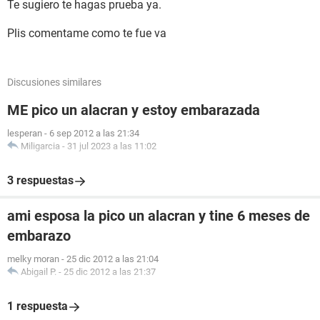
Te sugiero te hagas prueba ya.
Plis comentame como te fue va
Discusiones similares
ME pico un alacran y estoy embarazada
lesperan
-
6 sep 2012 a las 21:34
Miligarcia
-
31 jul 2023 a las 11:02
3 respuestas
ami esposa la pico un alacran y tine 6 meses de
embarazo
melky moran
-
25 dic 2012 a las 21:04
Abigail P.
-
25 dic 2012 a las 21:37
1 respuesta