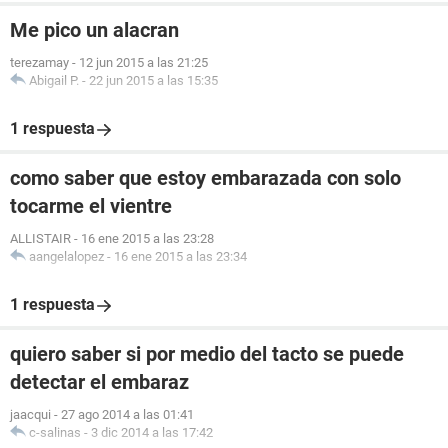
Me pico un alacran
terezamay
-
12 jun 2015 a las 21:25
Abigail P.
-
22 jun 2015 a las 15:35
1 respuesta
como saber que estoy embarazada con solo
tocarme el vientre
ALLISTAIR
-
16 ene 2015 a las 23:28
aangelalopez
-
16 ene 2015 a las 23:34
1 respuesta
quiero saber si por medio del tacto se puede
detectar el embaraz
jaacqui
-
27 ago 2014 a las 01:41
c-salinas
-
3 dic 2014 a las 17:42