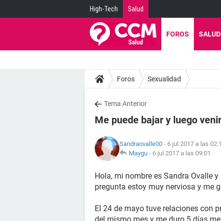
High-Tech
Salud
FOROS
SALUD
Foros
Sexualidad
Tema Anterior
Me puede bajar y luego venir
Sandraovalle00
- 6 jul 2017 a las 02:
Maygu
-
6 jul 2017 a las 09:01
Hola, mi nombre es Sandra Ovalle y
pregunta estoy muy nerviosa y me gu
El 24 de mayo tuve relaciones con p
del mismo mes y me duro 5 días me 