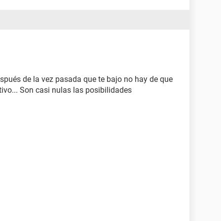
adecería que me contestaran ya que estoy muy pero
espués de la vez pasada que te bajo no hay de que
ivo... Son casi nulas las posibilidades