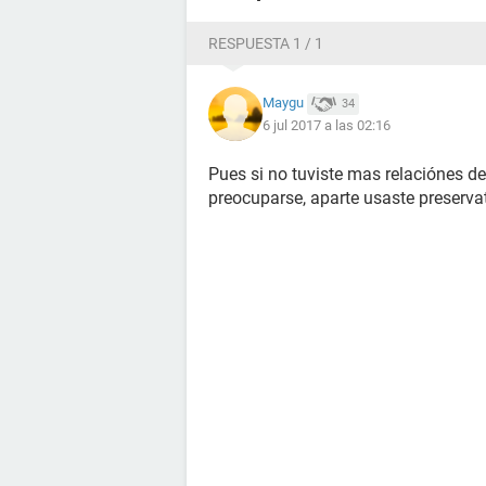
estando preocupada les repito, agr
muy preocupada gracias por leerlo.
RESPUESTA 1 / 1
Maygu
34
6 jul 2017 a las 02:16
Pues si no tuviste mas relaciónes d
preocuparse, aparte usaste preservat