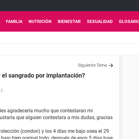
FAMILIA
NUTRICIÓN
BIENESTAR
SEXUALIDAD
GLOSARI
Siguiente Tema
 el sangrado por implantación?
12
 les agradecería mucho que contestaran mi
staria que alguien contestara a mis dudas, gracias
rotección (condon) y los 4 días me bajo osea el 29
bajo bien normal todo, después de esos 5 días tuve