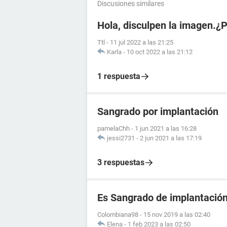
Discusiones similares
Hola, disculpen la imagen.¿
Ttl
-
11 jul 2022 a las 21:25
Karla
-
10 oct 2022 a las 21:12
1 respuesta
Sangrado por implantación
pamelaChh
-
1 jun 2021 a las 16:28
jessi2731
-
2 jun 2021 a las 17:19
3 respuestas
Es Sangrado de implantació
Colombiana98
-
15 nov 2019 a las 02:40
Elena
-
1 feb 2023 a las 02:50