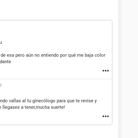
u
de esa pero aún no entiendo por qué me baja color
ndante
0
ndo vallas al tu ginecólogo para que te revise y
e llegases a tener,mucha suerte!