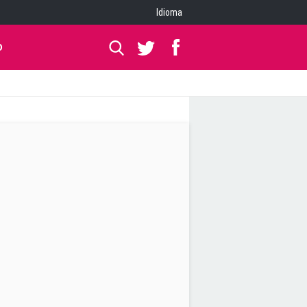
Idioma
O