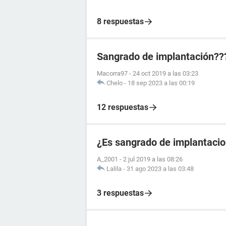
8 respuestas
Sangrado de implantación??
Macorra97
-
24 oct 2019 a las 03:23
Chelo
-
18 sep 2023 a las 00:19
12 respuestas
¿Es sangrado de implantacio
A_2001
-
2 jul 2019 a las 08:26
Lalila
-
31 ago 2023 a las 03:48
3 respuestas