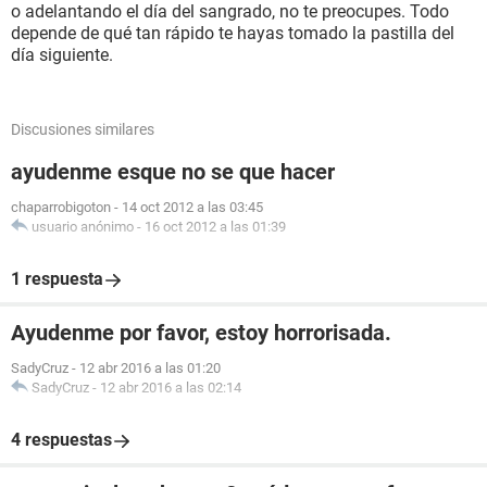
o adelantando el día del sangrado, no te preocupes. Todo
depende de qué tan rápido te hayas tomado la pastilla del
día siguiente.
Discusiones similares
ayudenme esque no se que hacer
chaparrobigoton
-
14 oct 2012 a las 03:45
usuario anónimo
-
16 oct 2012 a las 01:39
1 respuesta
Ayudenme por favor, estoy horrorisada.
SadyCruz
-
12 abr 2016 a las 01:20
SadyCruz
-
12 abr 2016 a las 02:14
4 respuestas