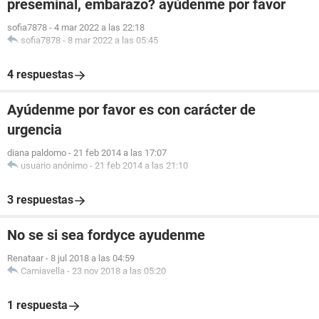
preseminal, embarazo? ayúdenme por favor
sofia7878
-
4 mar 2022 a las 22:18
sofia7878
-
8 mar 2022 a las 05:45
4 respuestas
Ayúdenme por favor es con carácter de
urgencia
diana paldomo
-
21 feb 2014 a las 17:07
usuario anónimo
-
21 feb 2014 a las 21:10
3 respuestas
No se si sea fordyce ayudenme
Renataar
-
8 jul 2018 a las 04:59
Camiavella
-
23 nov 2018 a las 05:20
1 respuesta