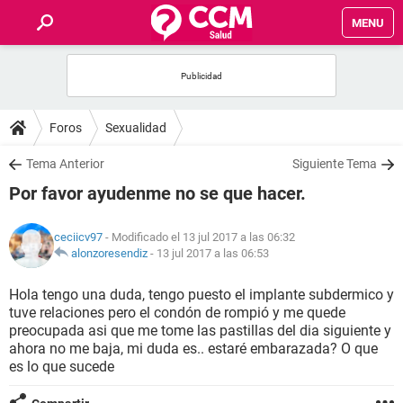
MENU
INICIO
FOROS
Foros
Sexualidad
SALUD
Tema Anterior
Siguiente Tema
Por favor ayudenme no se que hacer.
FAMILIA
ceciicv97
- Modificado el 13 jul 2017 a las 06:32
NUTRICIÓN
alonzoresendiz
-
13 jul 2017 a las 06:53
Hola tengo una duda, tengo puesto el implante subdermico y
BIENESTAR
tuve relaciones pero el condón de rompió y me quede
preocupada asi que me tome las pastillas del dia siguiente y
SEXUALIDAD
ahora no me baja, mi duda es.. estaré embarazada? O que
es lo que sucede
GLOSARIO