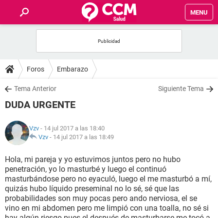
MENU
INICIO
FOROS
Foros
Embarazo
SALUD
Tema Anterior
Siguiente Tema
DUDA URGENTE
FAMILIA
Vzv
- 14 jul 2017 a las 18:40
NUTRICIÓN
Vzv
-
14 jul 2017 a las 18:49
Hola, mi pareja y yo estuvimos juntos pero no hubo
BIENESTAR
penetración, yo lo masturbé y luego el continuó
masturbándose pero no eyaculó, luego el me masturbó a mí,
SEXUALIDAD
quizás hubo líquido preseminal no lo sé, sé que las
probabilidades son muy pocas pero ando nerviosa, el se
vino en mi abdomen pero me limpió con una toalla, no sé si
GLOSARIO
hay algún riesgo pues el después de masturbarse me tocó a