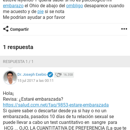
embarazo
el Ohio de abajo del
ombligo
desaparece cuando
me acuesto y de
pie
si se nota
Me podrían ayudar a por favor
Compartir
1 respuesta
RESPUESTA 1 / 1
Dr. Joseph Exebio
16.358
15 jul 2017 a las 00:11
Hola¡
Revisa: ¿Estaré embarazada?
https://salud.ccm.net/faq/9853-estare-embarazada
Si quiere saber o descartar desde ya si hay o no un
embarazada, pasados 10 días de tu relación sexual se
puede llevar a cabo un test cuantitativo en sangre para
HCG ... OJO, LA CUANTITATIVA DE PREFERENCIA (La que te