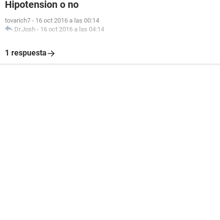
Hipotension o no
tovarich7
-
16 oct 2016 a las 00:14
Dr.Josh
-
16 oct 2016 a las 04:14
1 respuesta