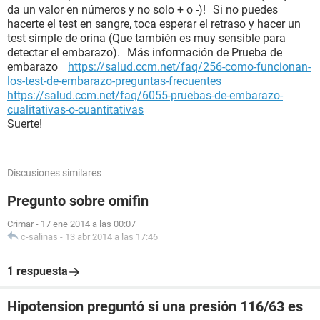
da un valor en números y no solo + o -)! Si no puedes
hacerte el test en sangre, toca esperar el retraso y hacer un
test simple de orina (Que también es muy sensible para
detectar el embarazo). Más información de Prueba de
embarazo
https://salud.ccm.net/faq/256-como-funcionan-
los-test-de-embarazo-preguntas-frecuentes
https://salud.ccm.net/faq/6055-pruebas-de-embarazo-
cualitativas-o-cuantitativas
Suerte!
Discusiones similares
Pregunto sobre omifin
Crimar
-
17 ene 2014 a las 00:07
c-salinas
-
13 abr 2014 a las 17:46
1 respuesta
Hipotension preguntó si una presión 116/63 es