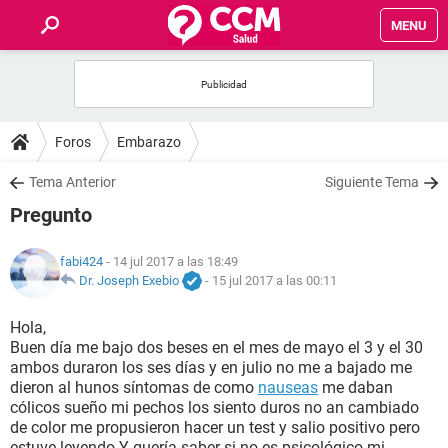
MENU
INICIO
FOROS
Foros
Embarazo
SALUD
Tema Anterior
Siguiente Tema
Pregunto
FAMILIA
fabi424
- 14 jul 2017 a las 18:49
NUTRICIÓN
Dr. Joseph Exebio
-
15 jul 2017 a las 00:11
Hola,
BIENESTAR
Buen día me bajo dos beses en el mes de mayo el 3 y el 30
ambos duraron los ses días y en julio no me a bajado me
SEXUALIDAD
dieron al hunos síntomas de como
nauseas
me daban
cólicos sueño mi pechos los siento duros no an cambiado
de color me propusieron hacer un test y salio positivo pero
GLOSARIO
estuve leyendo Y quería saber si no es psicológico mi