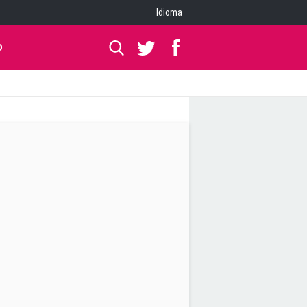
Idioma
O