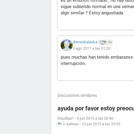
es un embrión formado , no hay lat
sigue subiendo normal en una seman
algo similar ? Estoy angustiada
dominikalenka
44
3 ago 2017 a las 01:20
pues muchas han tenido embarazos 
interrupción.
Discusiones similares
ayuda por favor estoy preoc
klaudiaa1
-
6 jun 2015 a las 00:46
c-salinas
-
10 jun 2015 a las 20:53