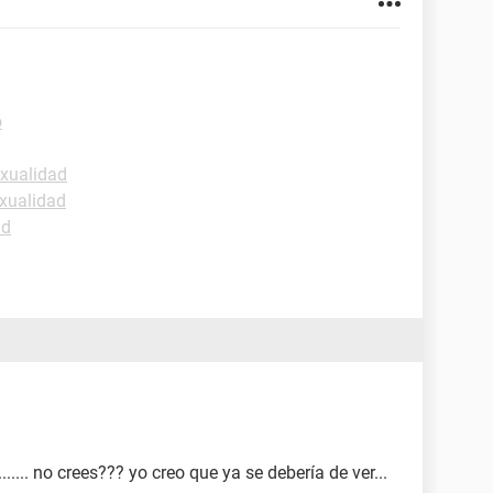
o
exualidad
xualidad
ud
... no crees??? yo creo que ya se debería de ver...