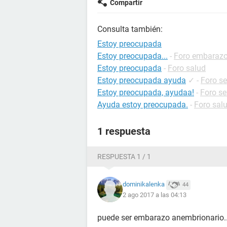
Compartir
Consulta también:
Estoy preocupada
Estoy preocupada...
-
Foro embaraz
Estoy preocupada
-
Foro salud
Estoy preocupada ayuda
✓
-
Foro s
Estoy preocupada, ayudaa!
-
Foro se
Ayuda estoy preocupada.
-
Foro sal
1 respuesta
RESPUESTA 1 / 1
dominikalenka
44
2 ago 2017 a las 04:13
puede ser embarazo anembrionario.....