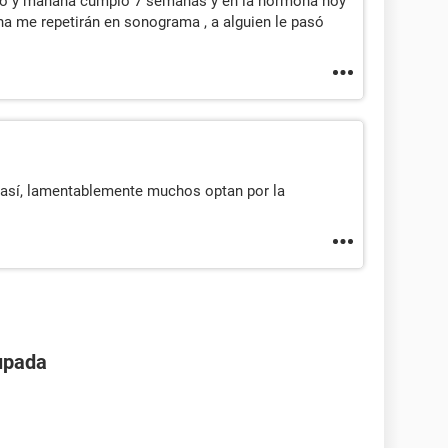
ido y mañana cumplo 7 semanas y en la hormona hoy
a me repetirán en sonograma , a alguien le pasó
así, lamentablemente muchos optan por la
upada