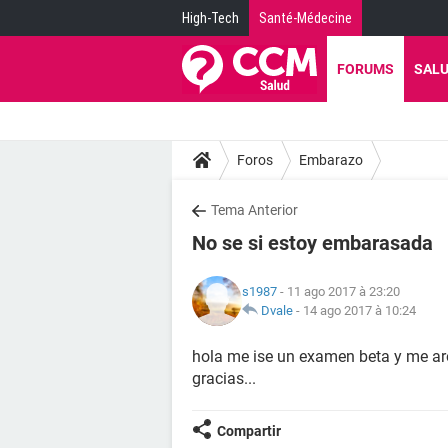
High-Tech
Santé-Médecine
FORUMS
SAL
Foros
Embarazo
Tema Anterior
No se si estoy embarasada
s1987
- 11 ago 2017 à 23:20
Dvale
-
14 ago 2017 à 10:24
hola me ise un examen beta y me ar
gracias...
Compartir