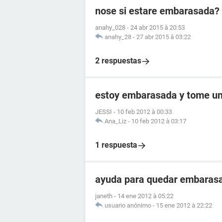
nose si estare embarasada?
anahy_028
-
24 abr 2015 à 20:53
anahy_28
-
27 abr 2015 à 03:22
2 respuestas
estoy embarasada y tome u
JESSI
-
10 feb 2012 à 00:33
Ana_Liz
-
10 feb 2012 à 03:17
1 respuesta
ayuda para quedar embaras
janeth
-
14 ene 2012 à 05:22
usuario anónimo
-
15 ene 2012 à 22:22