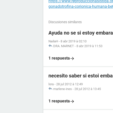
https://www.reproduccionasistida.
gonadotrofina-corionica-humana-be
Discusiones similares
Ayuda no se si estoy embar
NailaH
-
8 abr 2019 à 02:10
DRA. MARNET
-
8 abr 2019 à 11:53
1 respuesta
necesito saber si estoi emb
lora
-
28 jul 2012 à 12:49
marlene-ines
-
28 jul 2012 à 13:45
1 respuesta