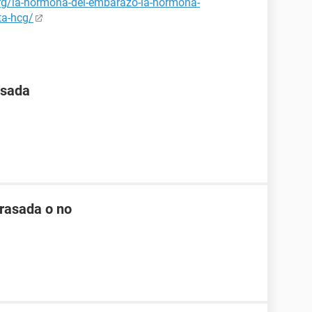
org/la-hormona-del-embarazo-la-hormona-
ta-hcg/
asada
arasada o no