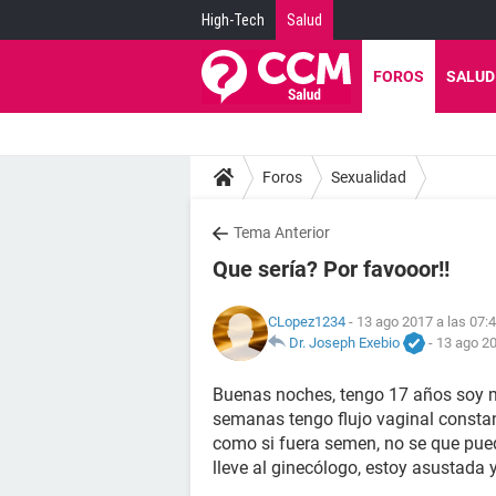
High-Tech
Salud
FOROS
SALUD
Foros
Sexualidad
Tema Anterior
Que sería? Por favooor!!
CLopez1234
- 13 ago 2017 a las 07:
Dr. Joseph Exebio
-
13 ago 20
Buenas noches, tengo 17 años soy mu
semanas tengo flujo vaginal constant
como si fuera semen, no se que pue
lleve al ginecólogo, estoy asustada