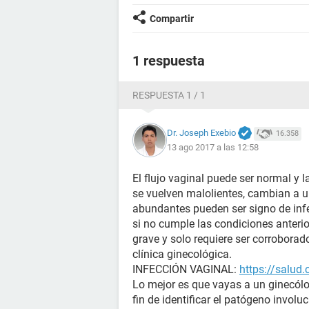
Compartir
1 respuesta
RESPUESTA 1 / 1
Dr. Joseph Exebio
16.358
13 ago 2017 a las 12:58
El flujo vaginal puede ser normal y l
se vuelven malolientes, cambian a un
abundantes pueden ser signo de infe
si no cumple las condiciones anteri
grave y solo requiere ser corroborad
clínica ginecológica.
INFECCIÓN VAGINAL:
https://salud
Lo mejor es que vayas a un ginecól
fin de identificar el patógeno involu