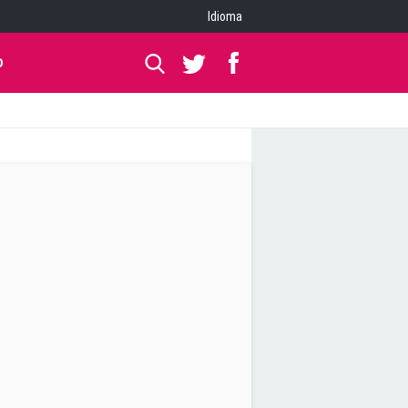
Idioma
O