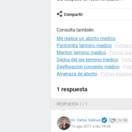
Compartir
Consulta también:
Me realice un aborto medico
Pantorrilla termino medico
-
Fichas p
Menton termino medico
-
Fichas prá
Dedos del pie termino medico
-
Fich
Desfloracion concepto medico
-
Fich
Amenaza de aborto
-
Fichas práctic
1 respuesta
RESPUESTA 1 / 1
Dr. Carlos Salinas
16.108
14 ago 2017 a las 18:46