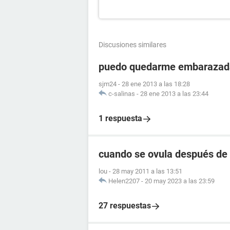
Discusiones similares
puedo quedarme embarazada
sjm24
-
28 ene 2013 a las 18:28
c-salinas
-
28 ene 2013 a las 23:44
1 respuesta
cuando se ovula después de 
lou
-
28 may 2011 a las 13:51
Helen2207
-
20 may 2023 a las 23:59
27 respuestas