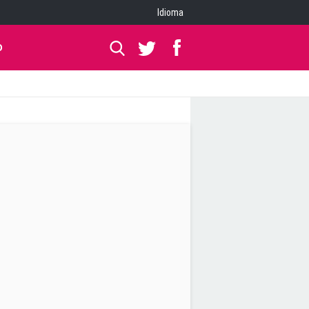
Idioma
O