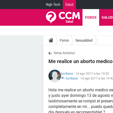
High-Tech
Salud
FOROS
SALUD
Foros
Sexualidad
Tema Anterior
Me realice un aborto medico
luciliana
- 14 ago 2017 a las 15:52
luciliana
-
14 ago 2017 a las 19:4
Hola me realice un aborto medico ex
y justo ayer domingo 13 de agosto no
lastimosamente se rompió el preser
completamente en mi... puedo queda
día después es recomendable! ?