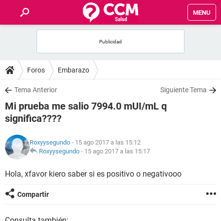
MENU
INICIO
FOROS
Foros
Embarazo
SALUD
Tema Anterior
Siguiente Tema
Mi prueba me salio 7994.0 mUI/mL q
FAMILIA
significa????
NUTRICIÓN
Roxyysegundo
- 15 ago 2017 a las 15:12
Roxyysegundo
-
15 ago 2017 a las 15:17
BIENESTAR
Hola, xfavor kiero saber si es positivo o negativooo
SEXUALIDAD
Compartir
GLOSARIO
Consulta también: