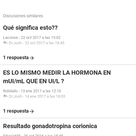
Discusiones similares
Qué significa esto??
Laconse
-
22 oct 2017 a las 15:02
Dr.Josh
-
22 oct 2017 a las 18:45
1 respuesta
ES LO MISMO MEDIR LA HORMONA EN
mUI/mL QUE EN UI/L ?
Rololailo
-
13 ene 2017 a las 12:10
Dr.Josh
-
14 ene 2017 a las 18:03
1 respuesta
Resultado gonadotropina corionica
Silvia1695
-
26 oct 2016 a las 18:45