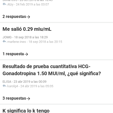
Atzy
-
24 feb 2019 a las 03:07
2 respuestas
Me salió 0.29 mIu/mL
JOMG
-
18 sep 2018 a las 18:29
marlene-ines
-
18 sep 2018 a las 20:15
1 respuesta
Resultado de prueba cuantitativa HCG-
Gonadotropina 1.50 MUI/ml, ¿qué significa?
ELISA
-
23 abr 2019 a las 00:09
karolg4
-
24 abr 2019 a las 05:05
3 respuestas
K significa lo k tengo