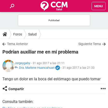
MENU
INICIO
FOROS
Foros
Salud
SALUD
Tema Anterior
Siguiente Tema
Podrían auxiliar me en mi problema
FAMILIA
Jorgeygaby
- 31 ago 2017 a las 21:11
NUTRICIÓN
Dra. Marlene Huancahuari
-
31 ago 2017 a las 21:33
Tengo un dolor en la boca del estómago que puedo tomar
BIENESTAR
Compartir
SEXUALIDAD
Consulta también:
GLOSARIO