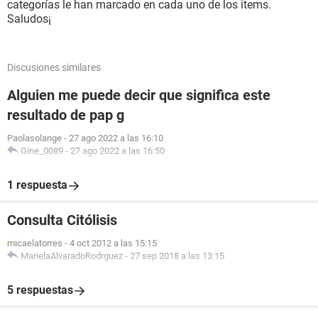
categorías le han marcado en cada uno de los items.
Saludos¡
Discusiones similares
Alguien me puede decir que significa este
resultado de pap g
Paolasolange
-
27 ago 2022 a las 16:10
Gine_0089
-
27 ago 2022 a las 16:50
1 respuesta
Consulta Citólisis
micaelatorres
-
4 oct 2012 a las 15:15
MarielaAlvaradoRodrguez
-
27 sep 2018 a las 13:15
5 respuestas