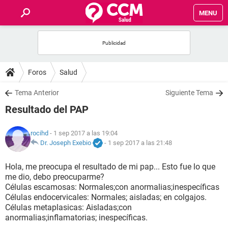
MENU
INICIO
FOROS
Foros
Salud
SALUD
Tema Anterior
Siguiente Tema
Resultado del PAP
FAMILIA
rocihd
- 1 sep 2017 a las 19:04
NUTRICIÓN
Dr. Joseph Exebio
-
1 sep 2017 a las 21:48
Hola, me preocupa el resultado de mi pap... Esto fue lo que
BIENESTAR
me dio, debo preocuparme?
Células escamosas: Normales;con anormalias;inespecíficas
SEXUALIDAD
Células endocervicales: Normales; aisladas; en colgajos.
Células metaplasicas: Aisladas;con
anormalias;inflamatorias; inespecíficas.
GLOSARIO