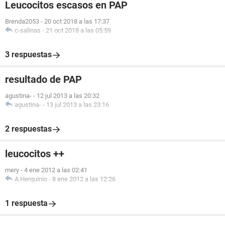
Leucocitos escasos en PAP
Brenda2053
-
20 oct 2018 a las 17:37
c-salinas
-
21 oct 2018 a las 05:59
3 respuestas
resultado de PAP
agustina-
-
12 jul 2013 a las 20:32
agustina-
-
13 jul 2013 a las 23:16
2 respuestas
leucocitos ++
mery
-
4 ene 2012 a las 02:41
A.Herquinio
-
8 ene 2012 a las 12:26
1 respuesta