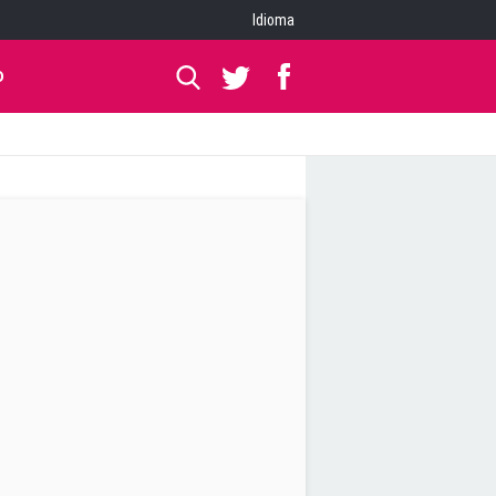
Idioma
O