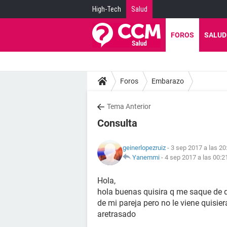
High-Tech
Salud
FOROS
SALUD
Foros
Embarazo
Tema Anterior
Consulta
geinerlopezruiz
- 3 sep 2017 a las 20
Yanemmi
-
4 sep 2017 a las 00:2
Hola,
hola buenas quisira q me saque de 
de mi pareja pero no le viene quisie
aretrasado