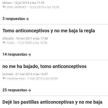
Miriam
-
18 jul 2019 a las 11:39
DRA. MARNET
-
19 jul 2019 a las 10:50
3 respuestas
Tomo anticonceptivos y no me baja la regla
Chica20
-
10 nov 2011 a las 17:58
Carla.
-
17 jul 2020 a las 12:26
14 respuestas
no me ha bajado, tomo anticonceptivos
la knela
-
21 mar 2012 a las 12:47
marlene-ines
-
1 mar 2019 a las 04:34
25 respuestas
Dejé las pastillas anticonceptivas y no me baja