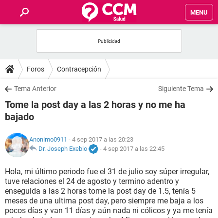
MENU
INICIO
FOROS
Foros
Contracepción
SALUD
Tema Anterior
Siguiente Tema
Tome la post day a las 2 horas y no me ha
FAMILIA
bajado
NUTRICIÓN
Anonimo0911
- 4 sep 2017 a las 20:23
Dr. Joseph Exebio
-
4 sep 2017 a las 22:45
BIENESTAR
Hola, mi último periodo fue el 31 de julio soy súper irregular,
tuve relaciones el 24 de agosto y termino adentro y
SEXUALIDAD
enseguida a las 2 horas tome la post day de 1.5, tenía 5
meses de una ultima post day, pero siempre me baja a los
pocos días y van 11 días y aún nada ni cólicos y ya me tenía
GLOSARIO