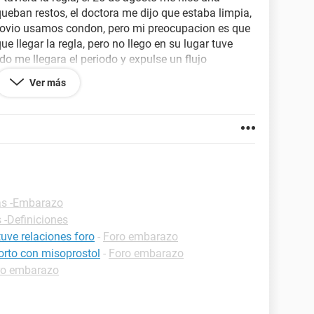
queban restos, el doctora me dijo que estaba limpia,
novio usamos condon, pero mi preocupacion es que
e llegar la regla, pero no llego en su lugar tuve
 me llegara el periodo y expulse un flujo
de sangre el sabado antes de tener relaciones con
Ver más
eriodo, alguien que me de algun consejo para
as -Embarazo
 -Definiciones
uve relaciones foro
-
Foro embarazo
orto con misoprostol
-
Foro embarazo
ro embarazo