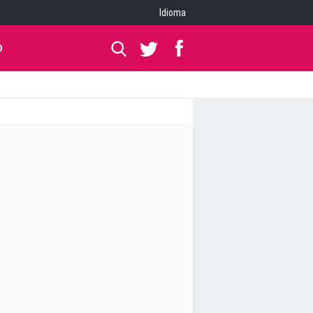
Idioma
O