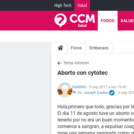
High-Tech
Salud
FOROS
SALUD
Foros
Embarazo
Tema Anterior
Aborto con cytotec
lna0000
- 5 sep 2017 a las 19:42
Dr. Joseph Exebio
-
5 sep 201
Hola,primero que todo, gracias por l
El dia 11 de agosto tuve un aborto c
tenerlo por no era un buen momento
comence a sangran, a expulsar coagul
pase una semana sangrado como si tu