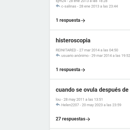
sjm24
-
28 ene 2013 a las 18:28
c-salinas
-
28 ene 2013 a las 23:44
1 respuesta
histeroscopia
REINITARED
-
27 mar 2014 a las 04:50
usuario anónimo
-
29 mar 2014 a las 19:5
1 respuesta
cuando se ovula después de 
lou
-
28 may 2011 a las 13:51
Helen2207
-
20 may 2023 a las 23:59
27 respuestas