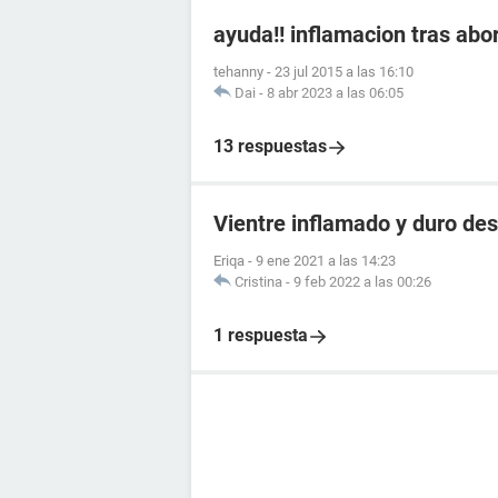
ayuda!! inflamacion tras abo
tehanny
-
23 jul 2015 a las 16:10
Dai
-
8 abr 2023 a las 06:05
13 respuestas
Vientre inflamado y duro des
Eriqa
-
9 ene 2021 a las 14:23
Cristina
-
9 feb 2022 a las 00:26
1 respuesta