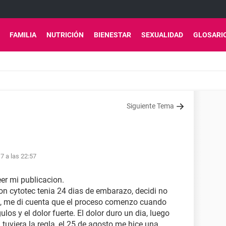
FAMILIA
NUTRICIÓN
BIENESTAR
SEXUALIDAD
GLOSARI
Siguiente Tema
7 a las 22:57
eer mi publicacion.
on cytotec tenia 24 dias de embarazo, decidi no
, me di cuenta que el proceso comenzo cuando
os y el dolor fuerte. El dolor duro un dia, luego
viera la regla, el 25 de agosto me hice una