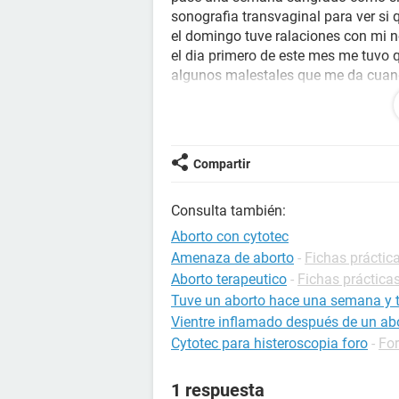
sonografia transvaginal para ver si 
el domingo tuve ralaciones con mi 
el dia primero de este mes me tuvo qu
algunos malestales que me da cuando
transparente mezclado con un poco 
mi novio, estoy preocupada por mi p
tranqulizarme, porfavor.
Compartir
Consulta también:
Aborto con cytotec
Amenaza de aborto
-
Fichas práctic
Aborto terapeutico
-
Fichas prácticas
Tuve un aborto hace una semana y t
Vientre inflamado después de un ab
Cytotec para histeroscopia foro
-
Fo
1 respuesta