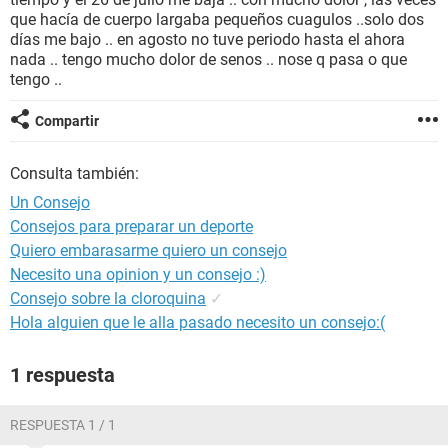
que hacía de cuerpo largaba pequeños cuagulos ..solo dos
días me bajo .. en agosto no tuve periodo hasta el ahora
nada .. tengo mucho dolor de senos .. nose q pasa o que
tengo ..
Compartir
Consulta también:
Un Consejo
Consejos para preparar un deporte
Quiero embarasarme quiero un consejo
Necesito una opinion y un consejo :)
Consejo sobre la cloroquina
✓
Hola alguien que le alla pasado necesito un consejo:(
1 respuesta
RESPUESTA 1 / 1