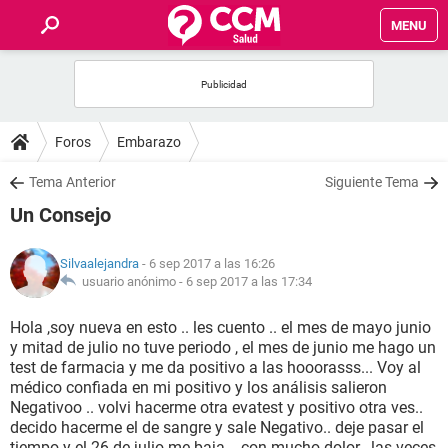
MENU
INICIO
FOROS
Foros
Embarazo
SALUD
Tema Anterior
Siguiente Tema
Un Consejo
FAMILIA
Silvaalejandra
- 6 sep 2017 a las 16:26
NUTRICIÓN
usuario anónimo -
6 sep 2017 a las 17:34
Hola ,soy nueva en esto .. les cuento .. el mes de mayo junio
BIENESTAR
y mitad de julio no tuve periodo , el mes de junio me hago un
test de farmacia y me da positivo a las hooorasss... Voy al
SEXUALIDAD
médico confiada en mi positivo y los análisis salieron
Negativoo .. volvi hacerme otra evatest y positivo otra ves..
decido hacerme el de sangre y sale Negativo.. deje pasar el
GLOSARIO
tiempo y el 26 de julio me baja .. con mucho dolor , las veces