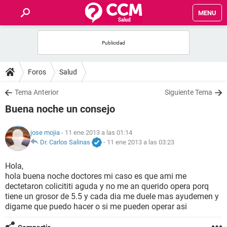
MENU
INICIO
FOROS
Foros
Salud
SALUD
Tema Anterior
Siguiente Tema
Buena noche un consejo
FAMILIA
jose mojia
- 11 ene 2013 a las 01:14
NUTRICIÓN
Dr. Carlos Salinas
-
11 ene 2013 a las 03:23
Hola,
BIENESTAR
hola buena noche doctores mi caso es que ami me
dectetaron colicititi aguda y no me an querido opera porq
SEXUALIDAD
tiene un grosor de 5.5 y cada dia me duele mas ayudemen y
digame que puedo hacer o si me pueden operar asi
GLOSARIO