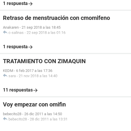
1 respuesta
Retraso de menstruación con cmomifeno
Anakaren
-
21 sep 2018 a las 18:45
c-salinas
-
22 sep 2018 a las 01:16
1 respuesta
TRATAMIENTO CON ZIMAQUIN
KEDM
-
6 feb 2017 a las 17:36
sara
-
21 nov 2018 a las 14:40
11 respuestas
Voy empezar con omifin
bebecito28
-
26 dic 2011 a las 14:50
bebecito28
-
28 dic 2011 a las 13:31