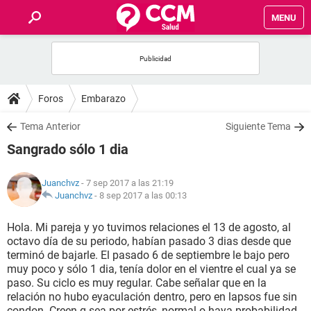
MENU
INICIO
FOROS
Foros
Embarazo
SALUD
Tema Anterior
Siguiente Tema
Sangrado sólo 1 dia
FAMILIA
Juanchvz
- 7 sep 2017 a las 21:19
NUTRICIÓN
Juanchvz
-
8 sep 2017 a las 00:13
Hola. Mi pareja y yo tuvimos relaciones el 13 de agosto, al
BIENESTAR
octavo día de su periodo, habían pasado 3 dias desde que
terminó de bajarle. El pasado 6 de septiembre le bajo pero
SEXUALIDAD
muy poco y sólo 1 dia, tenía dolor en el vientre el cual ya se
paso. Su ciclo es muy regular. Cabe señalar que en la
relación no hubo eyaculación dentro, pero en lapsos fue sin
GLOSARIO
condon. Creen q sea por estrés, normal o haya probabilidad