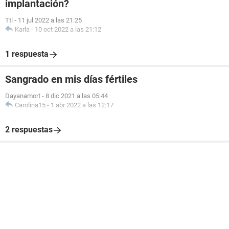
implantación?
Ttl
-
11 jul 2022 a las 21:25
Karla
-
10 oct 2022 a las 21:12
1 respuesta
Sangrado en mis días fértiles
Dayanamort
-
8 dic 2021 a las 05:44
Carolina15
-
1 abr 2022 a las 12:17
2 respuestas