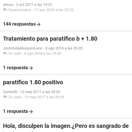
alissa
-
3 oct 2011 a las 19:32
Eysercampos
-
17 ago 2023 a las 03:23
144 respuestas
Tratamiento para paratifico b + 1.80
JostrinidadAispuroLeon
-
8 ago 2018 a las 05:30
Dr.Josh
-
8 ago 2018 a las 05:40
1 respuesta
paratifico 1.80 positivo
Gume58
-
12 may 2017 a las 20:26
Dr.Josh
-
13 may 2017 a las 05:39
1 respuesta
Hola, disculpen la imagen.¿Pero es sangrado de