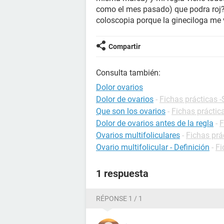
como el mes pasado) que podra roj
coloscopia porque la gineciloga me v
Compartir
Consulta también:
Dolor ovarios
Dolor de ovarios
-
Fichas prácticas 
Que son los ovarios
-
Fichas práctic
Dolor de ovarios antes de la regla
-
F
Ovarios multifoliculares
-
Fichas prá
Ovario multifolicular - Definición
-
Fi
1 respuesta
RÉPONSE 1 / 1