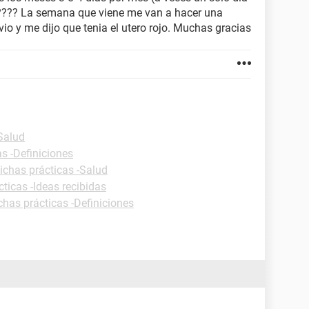
???? La semana que viene me van a hacer una
io y me dijo que tenia el utero rojo. Muchas gracias
-Salud
as -Definiciones
ichas prácticas -Salud
cticas -Ideas recibidas
chas prácticas -Definiciones