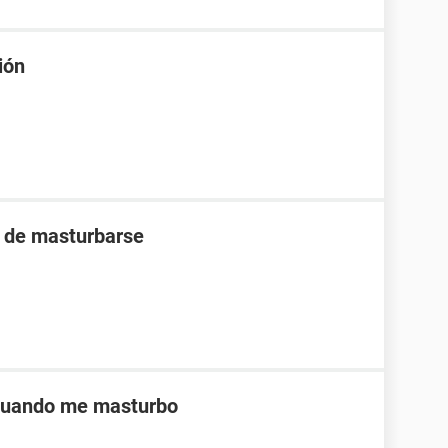
ión
s de masturbarse
 cuando me masturbo