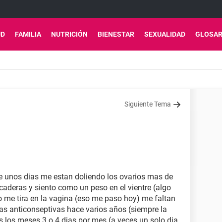
UD
FAMILIA
NUTRICIÓN
BIENESTAR
SEXUALIDAD
GLOSAR
Siguiente Tema
e unos dias me estan doliendo los ovarios mas de
caderas y siento como un peso en el vientre (algo
me tira en la vagina (eso me paso hoy) me faltan
as anticonseptivas hace varios años (siempre la
 los meses 3 o 4 dias por mes (a veces un solo dia