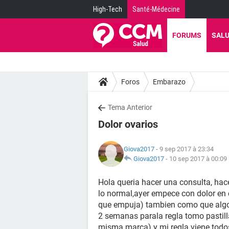
High-Tech
Santé-Médecine
FORUMS
SAL
Foros
Embarazo
Tema Anterior
Dolor ovarios
Giova2017
- 9 sep 2017 à 23:34
Giova2017
-
10 sep 2017 à 00:09
Hola queria hacer una consulta, hac
lo normal,ayer empece con dolor en 
que empuja) tambien como que algo 
2 semanas parala regla tomo pastill
misma marca) y mi regla viene todos