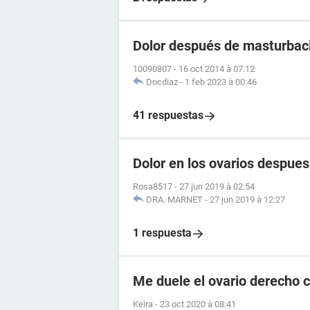
Dolor después de masturbac
10090807
-
16 oct 2014 à 07:12
Docdiaz
-
1 feb 2023 à 00:46
41 respuestas
Dolor en los ovarios despue
Rosa8517
-
27 jun 2019 à 02:54
DRA. MARNET
-
27 jun 2019 à 12:27
1 respuesta
Me duele el ovario derecho
Keira
-
23 oct 2020 à 08:41