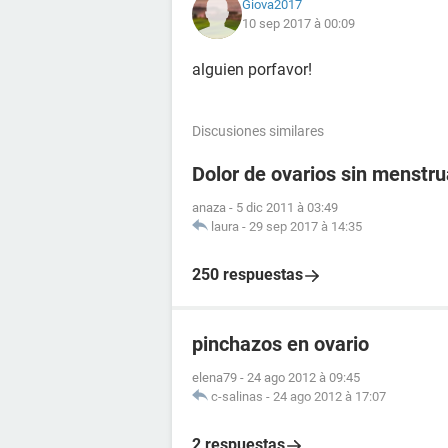
Giova2017
10 sep 2017 à 00:09
alguien porfavor!
Discusiones similares
Dolor de ovarios sin menstr
anaza
-
5 dic 2011 à 03:49
laura
-
29 sep 2017 à 14:35
250 respuestas
pinchazos en ovario
elena79
-
24 ago 2012 à 09:45
c-salinas
-
24 ago 2012 à 17:07
2 respuestas