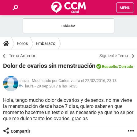
MENU
INICIO
FOROS
Foros
Embarazo
SALUD
Tema Anterior
Siguiente Tema
Dolor de ovarios sin menstruación
Resuelto
/Cerrado
FAMILIA
anaza
- Modificado por Carlos-vialfa el 22/02/2016, 23:13
NUTRICIÓN
laura -
29 sep 2017 a las 14:35
Hola, tengo mucho dolor de ovarios y de senos, no me viene
BIENESTAR
la menstruación desde hace 7 dias, quiero saber en que
momento hacerme un test o si es necesario ya que no se por
SEXUALIDAD
que me dulen tanto los ovarios. gracias
Compartir
GLOSARIO