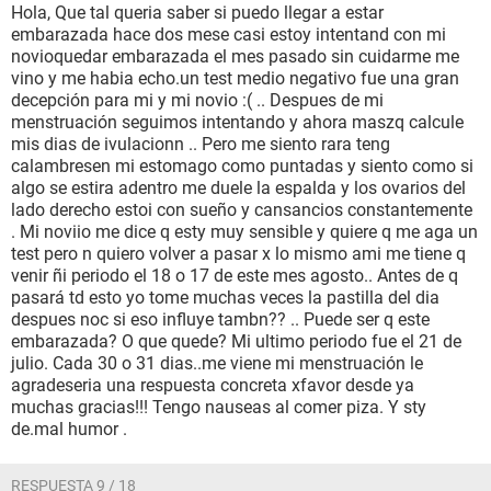
Hola, Que tal queria saber si puedo llegar a estar
embarazada hace dos mese casi estoy intentand con mi
novioquedar embarazada el mes pasado sin cuidarme me
vino y me habia echo.un test medio negativo fue una gran
decepción para mi y mi novio :( .. Despues de mi
menstruación seguimos intentando y ahora maszq calcule
mis dias de ivulacionn .. Pero me siento rara teng
calambresen mi estomago como puntadas y siento como si
algo se estira adentro me duele la espalda y los ovarios del
lado derecho estoi con sueño y cansancios constantemente
. Mi noviio me dice q esty muy sensible y quiere q me aga un
test pero n quiero volver a pasar x lo mismo ami me tiene q
venir ñi periodo el 18 o 17 de este mes agosto.. Antes de q
pasará td esto yo tome muchas veces la pastilla del dia
despues noc si eso influye tambn?? .. Puede ser q este
embarazada? O que quede? Mi ultimo periodo fue el 21 de
julio. Cada 30 o 31 dias..me viene mi menstruación le
agradeseria una respuesta concreta xfavor desde ya
muchas gracias!!! Tengo nauseas al comer piza. Y sty
de.mal humor .
RESPUESTA 9 / 18