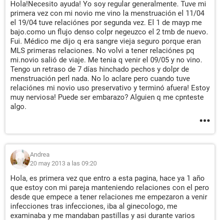
Hola!Necesito ayuda! Yo soy regular generalmente. Tuve mi
primera vez con mi novio me vino la menstruación el 11/04
el 19/04 tuve relaciónes por segunda vez. El 1 de mayp me
bajo.como un flujo denso colpr negeuzco el 2 tmb de nuevo.
Fui. Médico me dijo q era sangre vieja seguro porque eran
MLS primeras relaciones. No volvi a tener relaciónes pq
mi.novio salió de viaje. Me tenia q venir el 09/05 y no vino.
Tengo un retraso de 7 días hinchado pechos y dolpr de
menstruación perl nada. No lo aclare pero cuando tuve
relaciónes mi novio uso preservativo y terminó afuera! Estoy
muy nerviosa! Puede ser embarazo? Alguien q me cpnteste
algo.
Andrea
20 may 2013 a las 09:20
Hola, es primera vez que entro a esta pagina, hace ya 1 año
que estoy con mi pareja manteniendo relaciones con el pero
desde que empece a tener relaciones me empezaron a venir
infecciones tras infecciones, iba al ginecologo, me
examinaba y me mandaban pastillas y asi durante varios