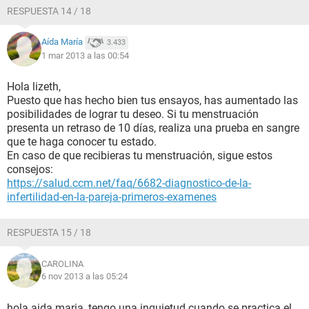
RESPUESTA 14 / 18
Aída María
3.433
1 mar 2013 a las 00:54
Hola lizeth,
Puesto que has hecho bien tus ensayos, has aumentado las
posibilidades de lograr tu deseo. Si tu menstruación
presenta un retraso de 10 días, realiza una prueba en sangre
que te haga conocer tu estado.
En caso de que recibieras tu menstruación, sigue estos
consejos:
https://salud.ccm.net/faq/6682-diagnostico-de-la-
infertilidad-en-la-pareja-primeros-examenes
RESPUESTA 15 / 18
CAROLINA
6 nov 2013 a las 05:24
hola aida maria, tengo una inquietud cuando se practica el